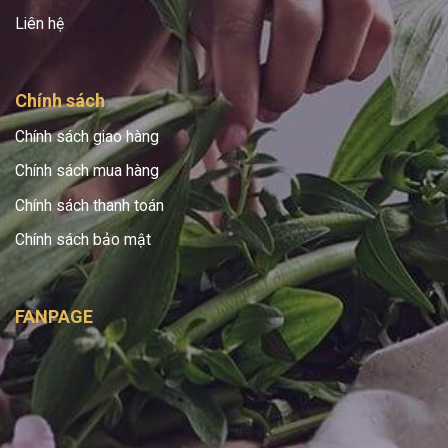
Liên hệ
Chính sách
Chính sách giao hàng
Chính sách mua hàng
Chính sách thanh toán
Chính sách bảo mật
FANPAGE