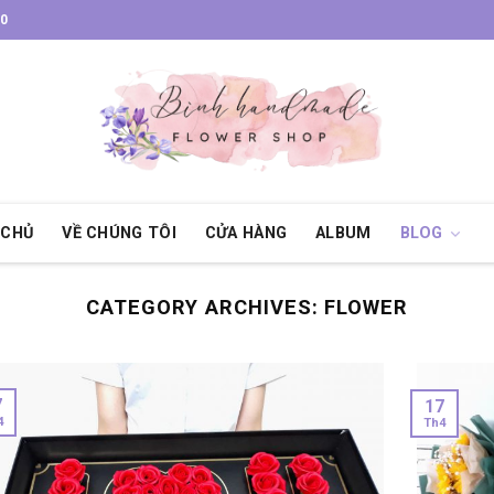
30
 CHỦ
VỀ CHÚNG TÔI
CỬA HÀNG
ALBUM
BLOG
CATEGORY ARCHIVES:
FLOWER
7
17
4
Th4