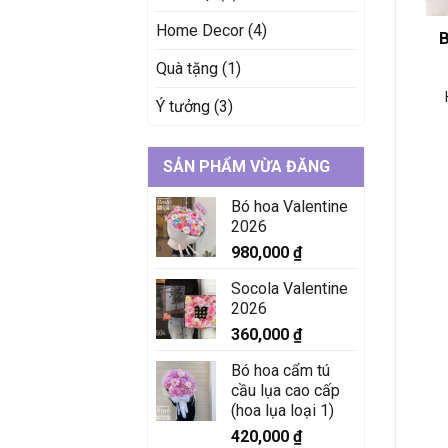
Home Decor
(4)
B
Quà tặng
(1)
Ý tưởng
(3)
SẢN PHẨM VỪA ĐĂNG
Bó hoa Valentine
2026
980,000
₫
Socola Valentine
2026
360,000
₫
Bó hoa cẩm tú
cầu lụa cao cấp
(hoa lụa loại 1)
420,000
₫