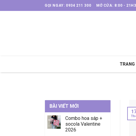
Skip
GỌI NGAY: 0934 211 300
MỞ CỬA: 8:00 - 21H
to
content
TRANG
BÀI VIẾT MỚI
1
Th
Combo hoa sáp +
socola Valentine
2026