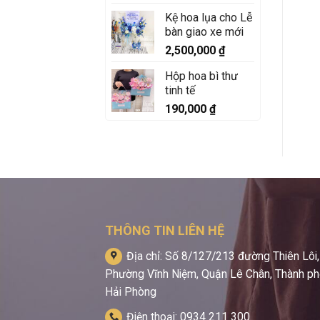
Kệ hoa lụa cho Lễ
bàn giao xe mới
2,500,000
₫
Hộp hoa bì thư
tinh tế
190,000
₫
THÔNG TIN LIÊN HỆ
Địa chỉ: Số 8/127/213 đường Thiên Lôi,
Phường Vĩnh Niệm, Quận Lê Chân, Thành p
Hải Phòng
Điện thoại: 0934 211 300