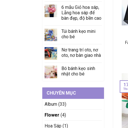
6 mẫu Giỏ hoa sáp,
Lẵng hoa sáp để
bàn đẹp, độ bền cao
Túi bánh kẹo mini
cho bé
F
Nơ trang trí oto, nơ
oto, nơ bàn giao nhà
Bó bánh kẹo sinh
nhật cho bé
1
Th
CHUYÊN MỤC
Album
(33)
Flower
(4)
Hoa Sáp
(1)