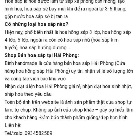
Hoa sáp là hoa được làm từ sáp xà phòng cán mỏng, tạo
hình hoa, hoa sáp sẽ bay mùi khi để ra ngoài từ 3-6 tháng,
gặp nước hoa sáp sẽ bị tan ra.
Có những loại hoa sáp nào?
Hiện nay, phổ biến nhất là hoa hồng sáp 3 lớp, hoa hồng sáp
4 lớp, 5 lớp, ngoài ra còn có hoa sáp nhũ (hoa sáp kim
tuyến), hoa sáp hướng dương….
Shop Bán hoa sáp tại Hải Phòng:
Bình handmade là cửa hàng bán hoa sáp Hải Phòng (Cửa
hàng hoa hồng sáp Hải Phòng) uy tín, nhận sỉ lẻ số lượng lớn
và cộng tác viên các khu vực.
Nhận đặt điện hoa Hải Phòng giá rẻ, nhận đặt hoa sinh nhật,
ship hoa theo yêu cầu.
Toàn bộ ảnh trên website là ảnh sản phẩm thật của shop tự
làm, tự chụp. Không up ảnh của shop khác – gây sự hiểu lầm
cho khách hàng. Đảm bảo thành phẩm giống/đẹp hơn hình.
Liên hệ:
Tel/zalo: 0934582589