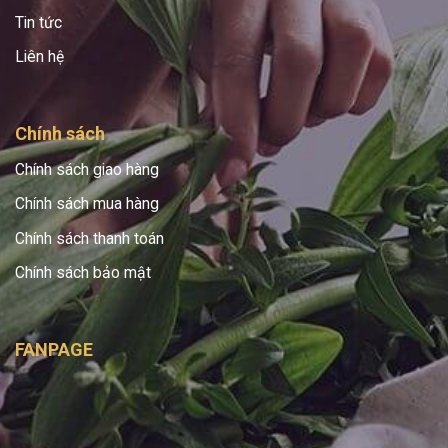
Tin tức
Liên hệ
Chính sách
Chính sách giao hàng
Chính sách mua hàng
Chính sách thanh toán
Chính sách bảo mật
FANPAGE