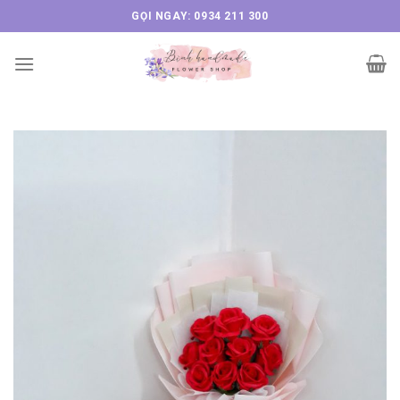
Skip
GỌI NGAY: 0934 211 300
to
content