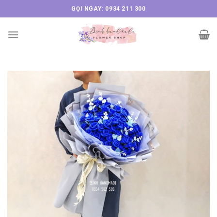
Skip
GỌI NGAY: 0934 211 300
to
content