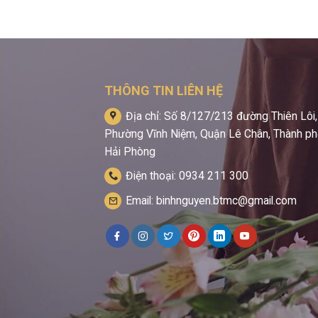
THÔNG TIN LIÊN HỆ
Địa chỉ: Số 8/127/213 đường Thiên Lôi,
Phường Vĩnh Niệm, Quận Lê Chân, Thành p
Hải Phòng
Điện thoại: 0934 211 300
Email: binhnguyen.btmc@gmail.com