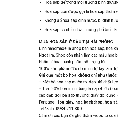
Hoa sáp để trong môi trường bình thườn
Hoa sáp còn được gọi là hoa sáp thơm vì
Không để hoa sáp dính nước, bị dính nước
Hoa sáp có nhiều loại nhưng phổ biến là
MUA HOA SÁP Ở ĐÂU TẠI HẢI PHÒNG:
Bình handmade là shop bán hoa sáp, hoa k
Ngoài ra, Shop còn nhận làm các mẫu hoa bá
Nhận sỉ hoa thành phẩm số lượng lớn.
100% sản phẩm
đều do mình tự tay làm, t
Giá của một bó hoa không chỉ phụ thuộc
– Một bó hoa sáp muốn to, đẹp, thì chất lượn
– Trên 90% hoa mình dùng là sáp 4 lớp (loại
cao gấp đôi, ba sáp thường; giấy gói cũng 
Fanpage:
Hoa giấy, hoa backdrop, hoa sá
Tel/zalo:
0934 211 300
Cảm ơn các bạn đã ghé thăm website của 