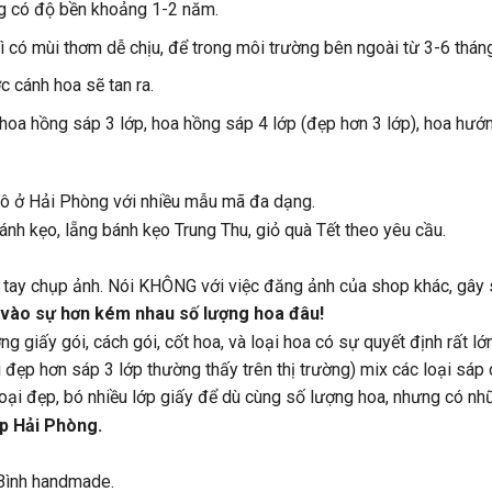
g có độ bền khoảng 1-2 năm.
 có mùi thơm dễ chịu, để trong môi trường bên ngoài từ 3-6 thán
 cánh hoa sẽ tan ra.
 hoa hồng sáp 3 lớp, hoa hồng sáp 4 lớp (đẹp hơn 3 lớp), hoa hư
hô ở Hải Phòng với nhiều mẫu mã đa dạng.
nh kẹo, lẵng bánh kẹo Trung Thu, giỏ quà Tết theo yêu cầu.
ự tay chụp ảnh. Nói KHÔNG với việc đăng ảnh của shop khác, gây 
 vào sự hơn kém nhau số lượng hoa đâu!
g giấy gói, cách gói, cốt hoa, và loại hoa có sự quyết định rất lớn
 đẹp hơn sáp 3 lớp thường thấy trên thị trường) mix các loại sáp
loại đẹp, bó nhiều lớp giấy để dù cùng số lượng hoa, nhưng có nh
p Hải Phòng.
Bình handmade.