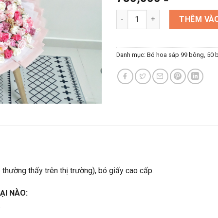
Bó hoa sáp mix hoa khô cao cấ
THÊM VÀO
Danh mục:
Bó hoa sáp 99 bông, 50 
 thường thấy trên thị trường), bó giấy cao cấp.
ẠI NÀO:
.