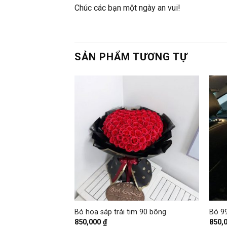
Chúc các bạn một ngày an vui!
SẢN PHẨM TƯƠNG TỰ
+
+
p 4 lớp mix hoa bi
Bó hoa sáp trái tim 90 bông
Bó 99
850,000
₫
850,