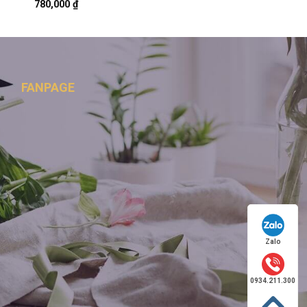
780,000
₫
FANPAGE
Zalo
0934.211.300