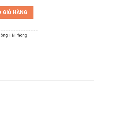
p size to số lượng
 GIỎ HÀNG
bông Hải Phòng