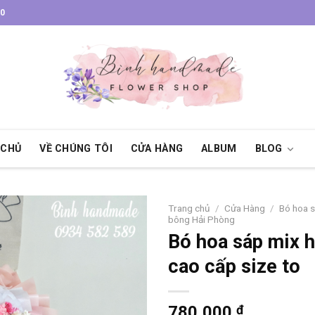
30
 CHỦ
VỀ CHÚNG TÔI
CỬA HÀNG
ALBUM
BLOG
Trang chủ
/
Cửa Hàng
/
Bó hoa 
bông Hải Phòng
Bó hoa sáp mix 
cao cấp size to
780,000
₫