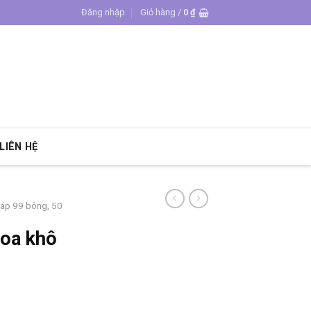
Đăng nhập
Giỏ hàng /
0
₫
LIÊN HỆ
sáp 99 bông, 50
hoa khô