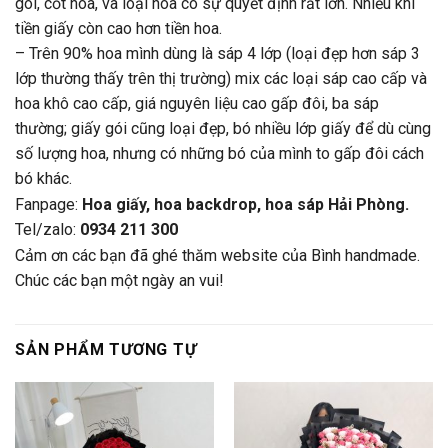
gói, cốt hoa, và loại hoa có sự quyết định rất lớn. Nhiều khi
tiền giấy còn cao hơn tiền hoa.
– Trên 90% hoa mình dùng là sáp 4 lớp (loại đẹp hơn sáp 3
lớp thường thấy trên thị trường) mix các loại sáp cao cấp và
hoa khô cao cấp, giá nguyên liệu cao gấp đôi, ba sáp
thường; giấy gói cũng loại đẹp, bó nhiều lớp giấy để dù cùng
số lượng hoa, nhưng có những bó của mình to gấp đôi cách
bó khác.
Fanpage:
Hoa giấy, hoa backdrop, hoa sáp Hải Phòng.
Tel/zalo:
0934 211 300
Cảm ơn các bạn đã ghé thăm website của Bình handmade.
Chúc các bạn một ngày an vui!
SẢN PHẨM TƯƠNG TỰ