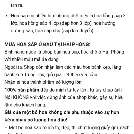
tan ra.
Hoa sáp có nhiều loại nhưng phổ biến là hoa hồng sáp 3
lớp, hoa hồng sáp 4 lớp (đẹp hơn 3 lớp), hoa hướng
dương sáp, hoa sáp nhũ (sáp kim tuyến)…
MUA HOA SÁP Ở ĐÂU TẠI HẢI PHÒNG:
Bình handmade là shop bán hoa sáp, hoa khô ở Hải Phòng
với nhiều mẫu mã đa dạng.
Ngoài ra, Shop còn nhận làm các mẫu hoa bánh kẹo, lẵng
bánh kẹo Trung Thu, giỏ quà Tết theo yêu cầu.
Nhận sỉ hoa thành phẩm số lượng lớn.
100% sản phẩm
đều do mình tự tay làm, tự tay chụp ảnh.
Nói KHÔNG với việc đăng ảnh của shop khác, gây sự hiểu
lầm cho khách hàng.
Giá của một bó hoa không chỉ phụ thuộc vào sự hơn
kém nhau số lượng hoa đâu!
– Một bó hoa sáp muốn to, đẹp, thì chất lượng giấy gói, cách