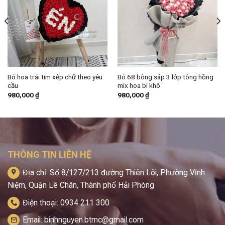
Bó hoa trái tim xếp chữ theo yêu
Bó 68 bông sáp 3 lớp tông hồng
cầu
mix hoa bi khô
980,000
₫
980,000
₫
THÔNG TIN LIÊN HỆ
Địa chỉ: Số 8/127/213 đường Thiên Lôi, Phường Vĩnh
Niệm, Quận Lê Chân, Thành phố Hải Phòng
Điện thoại: 0934 211 300
Email: binhnguyen.btmc@gmail.com