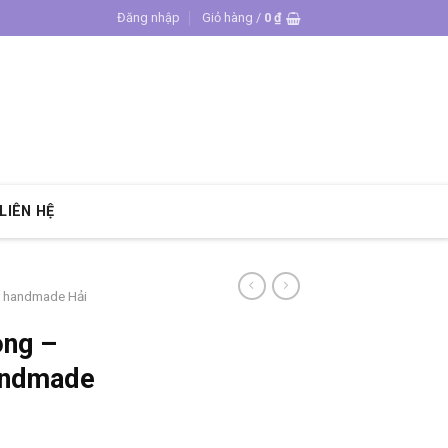
Đăng nhập
Giỏ hàng /
0
₫
LIÊN HỆ
y handmade Hải
òng –
andmade