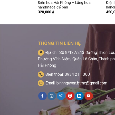
g – Bó hoa giấy
Điện hoa Hải Phòng – Lẵng hoa
Điện 
p
handmade để bàn
hand
320,000
₫
450,
THÔNG TIN LIÊN HỆ
Địa chỉ: Số 8/127/213 đường Thiên Lôi,
Phường Vĩnh Niệm, Quận Lê Chân, Thành p
Hải Phòng
Điện thoại: 0934 211 300
Email: binhnguyen.btmc@gmail.com