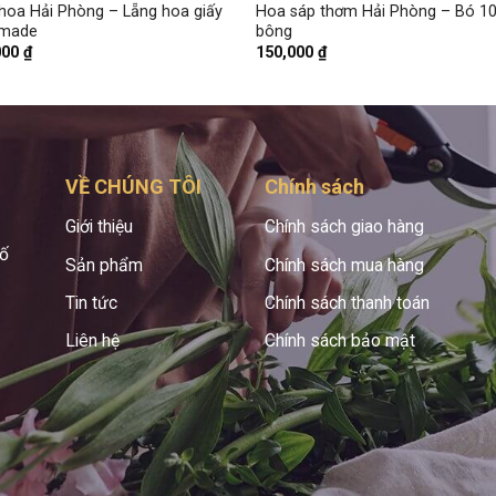
hoa Hải Phòng – Lẵng hoa giấy
Hoa sáp thơm Hải Phòng – Bó 1
made
bông
000
₫
150,000
₫
VỀ CHÚNG TÔI
Chính sách
Giới thiệu
Chính sách giao hàng
hố
Sản phẩm
Chính sách mua hàng
Tin tức
Chính sách thanh toán
Liên hệ
Chính sách bảo mật