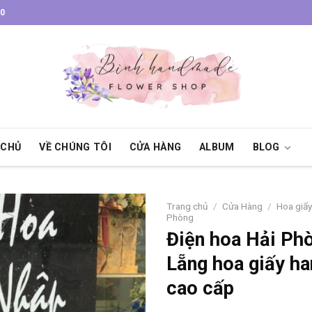
30
 CHỦ
VỀ CHÚNG TÔI
CỬA HÀNG
ALBUM
BLOG
Trang chủ
/
Cửa Hàng
/
Hoa giấ
Phòng
Điện hoa Hải Ph
Lẵng hoa giấy h
cao cấp