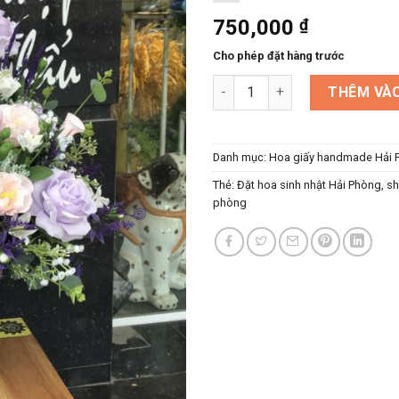
750,000
₫
Cho phép đặt hàng trước
Điện hoa Hải Phòng - Lẵng ho
THÊM VÀO
Danh mục:
Hoa giấy handmade Hải 
Thẻ:
Đặt hoa sinh nhật Hải Phòng
,
sh
phòng