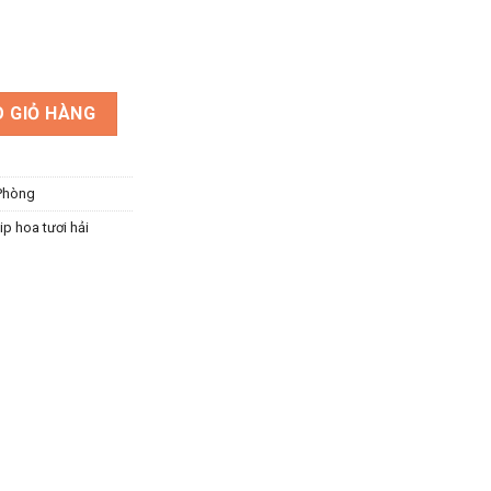
a giấy handmade cao cấp số lượng
 GIỎ HÀNG
Phòng
ip hoa tươi hải