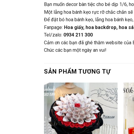
Bạn muốn decor bàn tiệc cho bé dịp 1/6, hoặ
Một lẵng hoa bánh kẹo rực rỡ chắc chắn sẽ 
Để đặt bó hoa bánh kẹo, lẵng hoa bánh kẹo, g
Fanpage:
Hoa giấy, hoa backdrop, hoa sá
Tel/zalo:
0934 211 300
Cảm ơn các bạn đã ghé thăm website của 
Chúc các bạn một ngày an vui!
SẢN PHẨM TƯƠNG TỰ