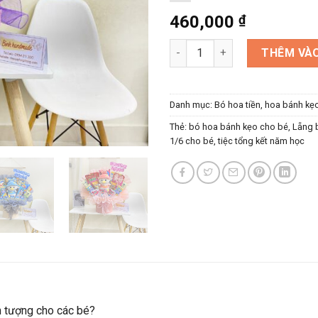
460,000
₫
Lẵng bánh kẹo cho bé 1/6, dec
THÊM VÀO
Danh mục:
Bó hoa tiền, hoa bánh kẹ
Thẻ:
bó hoa bánh kẹo cho bé
,
Lẵng 
1/6 cho bé
,
tiệc tổng kết năm học
n tượng cho các bé?