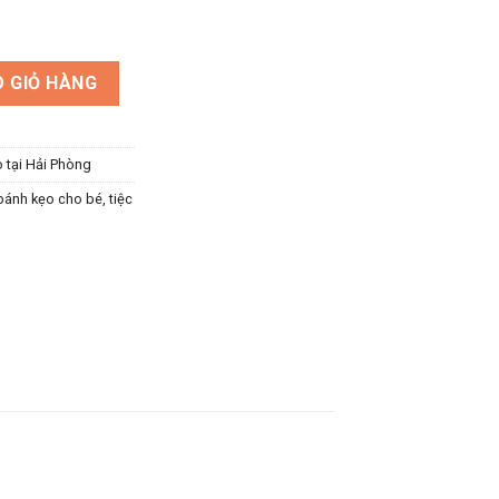
or tiệc tổng kết năm học số lượng
 GIỎ HÀNG
o tại Hải Phòng
bánh kẹo cho bé
,
tiệc