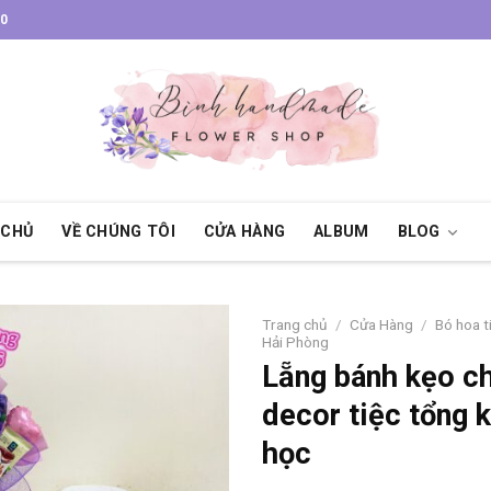
30
 CHỦ
VỀ CHÚNG TÔI
CỬA HÀNG
ALBUM
BLOG
Trang chủ
/
Cửa Hàng
/
Bó hoa t
Hải Phòng
Lẵng bánh kẹo ch
decor tiệc tổng 
học