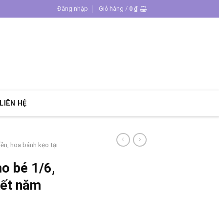
Đăng nhập
Giỏ hàng /
0
₫
LIÊN HỆ
iền, hoa bánh kẹo tại
o bé 1/6,
kết năm