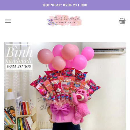
Skip
GỌI NGAY: 0934 211 300
to
content