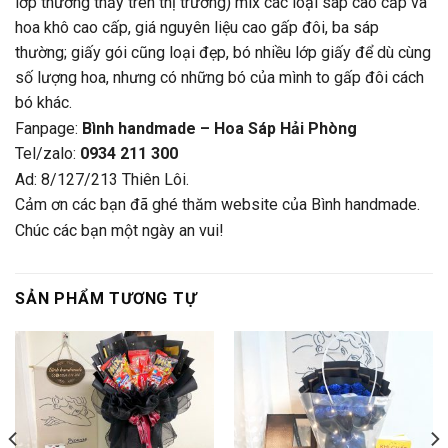
lớp thường thấy trên thị trường) mix các loại sáp cao cấp và
hoa khô cao cấp, giá nguyên liệu cao gấp đôi, ba sáp
thường; giấy gói cũng loại đẹp, bó nhiều lớp giấy để dù cùng
số lượng hoa, nhưng có những bó của mình to gấp đôi cách
bó khác.
Fanpage:
Bình handmade – Hoa Sáp Hải Phòng
Tel/zalo:
0934 211 300
Ad: 8/127/213 Thiên Lôi.
Cảm ơn các bạn đã ghé thăm website của Bình handmade.
Chúc các bạn một ngày an vui!
SẢN PHẨM TƯƠNG TỰ