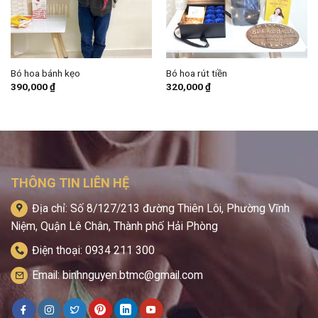
Bó hoa bánh kẹo
Bó hoa rút tiền
390,000
₫
320,000
₫
THÔNG TIN LIÊN HỆ
Địa chỉ: Số 8/127/213 đường Thiên Lôi, Phường Vĩnh
Niệm, Quận Lê Chân, Thành phố Hải Phòng
Điện thoại: 0934 211 300
Email: binhnguyen.btmc@gmail.com