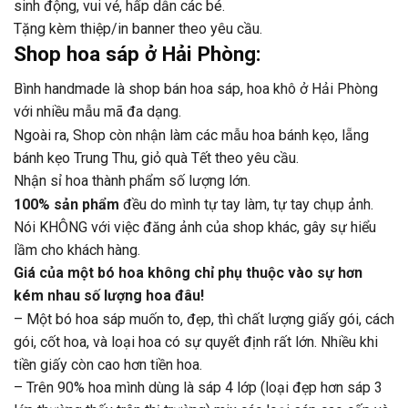
sinh động, vui vẻ, hấp dẫn các bé.
Tặng kèm thiệp/in banner theo yêu cầu.
Shop hoa sáp ở Hải Phòng:
Bình handmade là shop bán hoa sáp, hoa khô ở Hải Phòng
với nhiều mẫu mã đa dạng.
Ngoài ra, Shop còn nhận làm các mẫu hoa bánh kẹo, lẵng
bánh kẹo Trung Thu, giỏ quà Tết theo yêu cầu.
Nhận sỉ hoa thành phẩm số lượng lớn.
100% sản phẩm
đều do mình tự tay làm, tự tay chụp ảnh.
Nói KHÔNG với việc đăng ảnh của shop khác, gây sự hiểu
lầm cho khách hàng.
Giá của một bó hoa không chỉ phụ thuộc vào sự hơn
kém nhau số lượng hoa đâu!
– Một bó hoa sáp muốn to, đẹp, thì chất lượng giấy gói, cách
gói, cốt hoa, và loại hoa có sự quyết định rất lớn. Nhiều khi
tiền giấy còn cao hơn tiền hoa.
– Trên 90% hoa mình dùng là sáp 4 lớp (loại đẹp hơn sáp 3