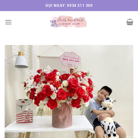
Skip
GỌI NGAY: 0934 211 300
to
content