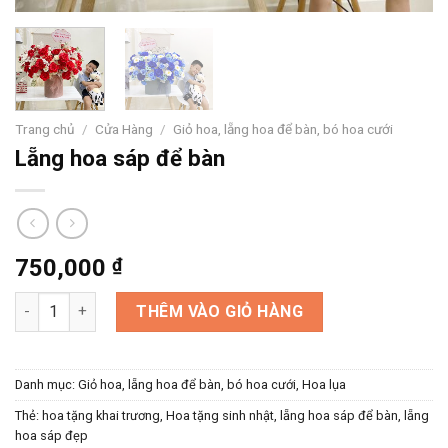
Trang chủ
/
Cửa Hàng
/
Giỏ hoa, lẵng hoa để bàn, bó hoa cưới
Lẵng hoa sáp để bàn
750,000
₫
Lẵng hoa sáp để bàn số lượng
THÊM VÀO GIỎ HÀNG
Danh mục:
Giỏ hoa, lẵng hoa để bàn, bó hoa cưới
,
Hoa lụa
Thẻ:
hoa tặng khai trương
,
Hoa tặng sinh nhật
,
lẵng hoa sáp để bàn
,
lẵng
hoa sáp đẹp