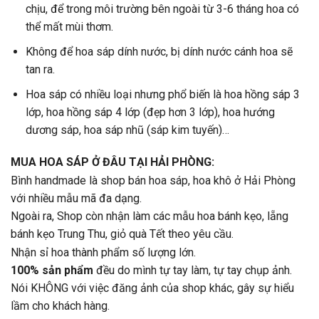
chịu, để trong môi trường bên ngoài từ 3-6 tháng hoa có
thể mất mùi thơm.
Không để hoa sáp dính nước, bị dính nước cánh hoa sẽ
tan ra.
Hoa sáp có nhiều loại nhưng phổ biến là hoa hồng sáp 3
lớp, hoa hồng sáp 4 lớp (đẹp hơn 3 lớp), hoa hướng
dương sáp, hoa sáp nhũ (sáp kim tuyến)…
MUA HOA SÁP Ở ĐÂU TẠI HẢI PHÒNG:
Bình handmade là shop bán hoa sáp, hoa khô ở Hải Phòng
với nhiều mẫu mã đa dạng.
Ngoài ra, Shop còn nhận làm các mẫu hoa bánh kẹo, lẵng
bánh kẹo Trung Thu, giỏ quà Tết theo yêu cầu.
Nhận sỉ hoa thành phẩm số lượng lớn.
100% sản phẩm
đều do mình tự tay làm, tự tay chụp ảnh.
Nói KHÔNG với việc đăng ảnh của shop khác, gây sự hiểu
lầm cho khách hàng.