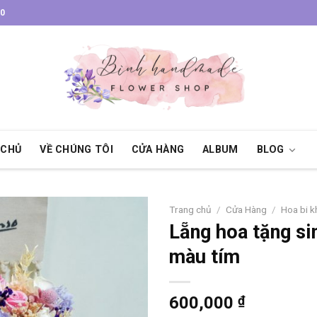
30
 CHỦ
VỀ CHÚNG TÔI
CỬA HÀNG
ALBUM
BLOG
Trang chủ
/
Cửa Hàng
/
Hoa bi 
Lẵng hoa tặng si
màu tím
600,000
₫