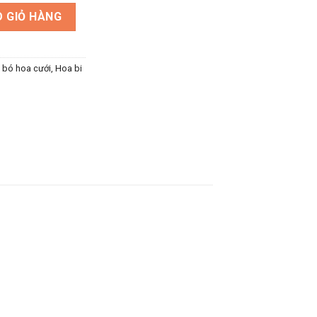
tím số lượng
 GIỎ HÀNG
, bó hoa cưới
,
Hoa bi