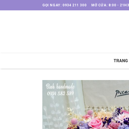
Skip
GỌI NGAY: 0934 211 300
MỞ CỬA: 8:00 - 21H
to
content
TRANG