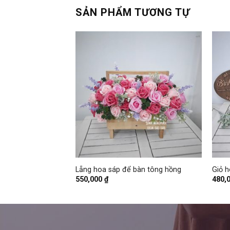
SẢN PHẨM TƯƠNG TỰ
+
+
ông xanh dương
Lẵng hoa sáp để bàn tông hồng
Giỏ h
550,000
₫
480,