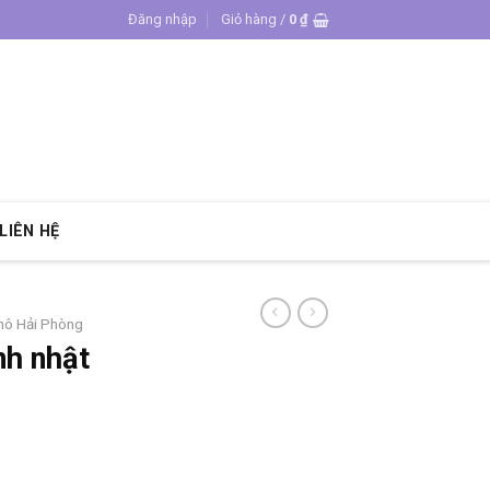
Đăng nhập
Giỏ hàng /
0
₫
LIÊN HỆ
khô Hải Phòng
nh nhật