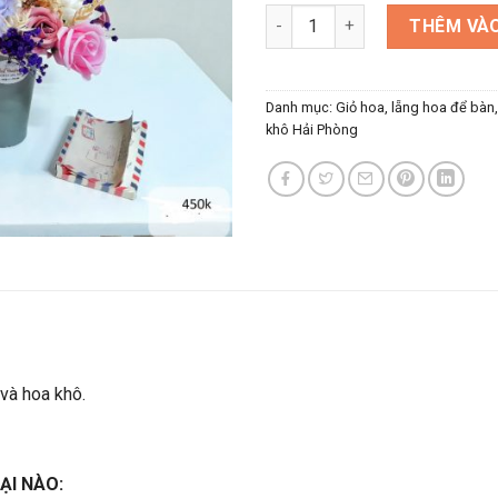
Lẵng hoa tặng sinh nhật màu 
THÊM VÀO
Danh mục:
Giỏ hoa, lẵng hoa để bàn
khô Hải Phòng
và hoa khô.
ẠI NÀO: