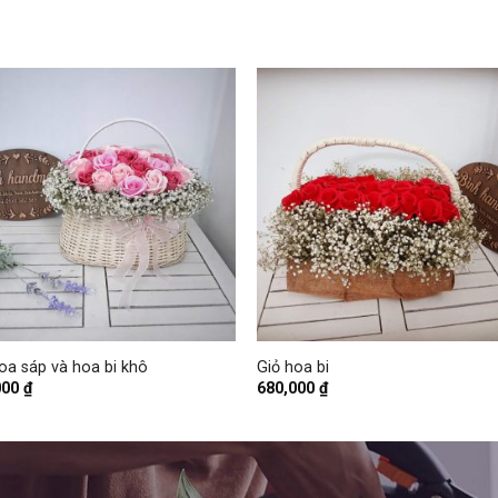
+
oa sáp và hoa bi khô
Giỏ hoa bi
000
₫
680,000
₫