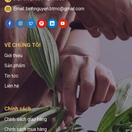
Email: binhnguyen.btmc@gmail.com
VỀ CHÚNG TÔI
Giới thiệu
Sản phẩm
Tin tức
Liên hệ
Chính sách
Chính sách giao hàng
Chính sách mua hàng