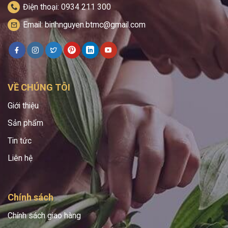
Điện thoại: 0934 211 300
Email: binhnguyen.btmc@gmail.com
VỀ CHÚNG TÔI
Giới thiệu
Sản phẩm
Tin tức
Liên hệ
Chính sách
Chính sách giao hàng