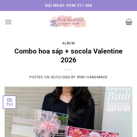
Skip
GỌI NGAY: 0934 211 300
to
content
ALBUM
Combo hoa sáp + socola Valentine
2026
POSTED ON
05/02/2026
BY
BÌNH HANDMADE
05
Th2