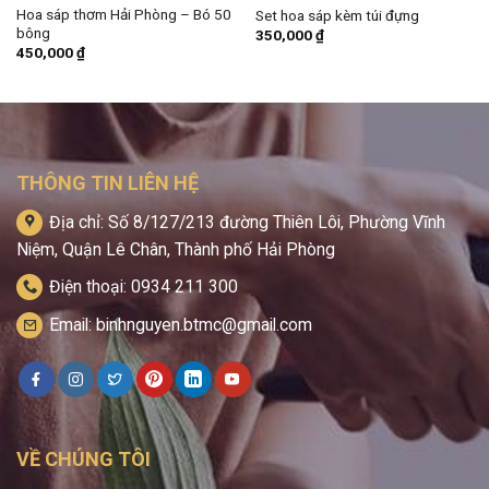
Hoa sáp thơm Hải Phòng – Bó 50
Set hoa sáp kèm túi đựng
bông
350,000
₫
450,000
₫
THÔNG TIN LIÊN HỆ
Địa chỉ: Số 8/127/213 đường Thiên Lôi, Phường Vĩnh
Niệm, Quận Lê Chân, Thành phố Hải Phòng
Điện thoại: 0934 211 300
Email: binhnguyen.btmc@gmail.com
VỀ CHÚNG TÔI