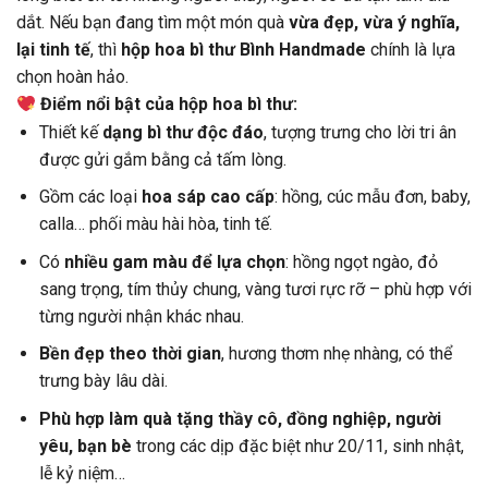
dắt. Nếu bạn đang tìm một món quà
vừa đẹp, vừa ý nghĩa,
lại tinh tế
, thì
hộp hoa bì thư Bình Handmade
chính là lựa
chọn hoàn hảo.
Điểm nổi bật của hộp hoa bì thư:
Thiết kế
dạng bì thư độc đáo
, tượng trưng cho lời tri ân
được gửi gắm bằng cả tấm lòng.
Gồm các loại
hoa sáp cao cấp
: hồng, cúc mẫu đơn, baby,
calla… phối màu hài hòa, tinh tế.
Có
nhiều gam màu để lựa chọn
: hồng ngọt ngào, đỏ
sang trọng, tím thủy chung, vàng tươi rực rỡ – phù hợp với
từng người nhận khác nhau.
Bền đẹp theo thời gian
, hương thơm nhẹ nhàng, có thể
trưng bày lâu dài.
Phù hợp làm quà tặng thầy cô, đồng nghiệp, người
yêu, bạn bè
trong các dịp đặc biệt như 20/11, sinh nhật,
lễ kỷ niệm…