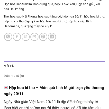
Hộp hoa sáp trái tim, hộp đựng quà, hộp I Love You, Hộp hoa gấu, vali
hoa Hải Phòng
Thẻ:
hoa sáp Hải Phòng
,
hoa sáp tặng cô
,
hộp hoa 20/11
,
hộp hoa bì thư
,
hộp hoa bì thư đẹp giá rẻ
,
hộp hoa sáp bì thư
,
hộp hoa sáp Bình
Handmade
,
quà tặng thầy cô 20/11
MÔ TẢ
ĐÁNH GIÁ (0)
Hộp hoa bì thư – Món quà tinh tế gửi trọn yêu thương
ngày 20/11
Ngày Nhà giáo Việt Nam 20/11 là dịp để chúng ta bày tỏ
lòng biết ơn tới những người thầy, người cô đã tận tâm dìu