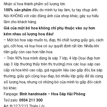
Nhận sỉ hoa thành phẩm số lượng lớn.
100% sản phẩm
đều do mình tự tay làm, tự tay chụp ảnh.
Nói KHÔNG với việc đăng ảnh của shop khác, gây sự hiểu
lầm cho khách hàng.
Giá của một bó hoa không chỉ phụ thuộc vào sự hơn
kém nhau số lượng hoa đâu!
– Một bó hoa sáp muốn to, đẹp, thì chất lượng giấy gói, cách
gói, cốt hoa, và loại hoa có sự quyết định rất lớn. Nhiều khi
tiền giấy còn cao hơn tiền hoa.
– Trên 90% hoa mình dùng là sáp 7 lớp, 4 lớp (loại đẹp hơn
sáp 3 lớp thường thấy trên thị trường) mix các loại sáp cao
cấp và hoa khô cao cấp, giá nguyên liệu cao gấp đôi, ba sáp
thường; giấy gói cũng loại đẹp, bó nhiều lớp giấy để dù cùng
số lượng hoa, nhưng có những bó của mình to gấp đôi cách
bó khác.
Fanpage:
Bình handmade – Hoa Sáp Hải Phòng
Tel/zalo:
0934 211 300
Ad: 8/127/213 Thiên Lôi.