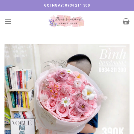
Skip
GỌI NGAY: 0934 211 300
to
content