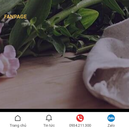
FANPAGE
Copyright 2026 ©
Bình Handmade
- Được phát triển bởi
SAGO
MEDIA
Trang chủ
Tin tức
0934.211.300
Zalo