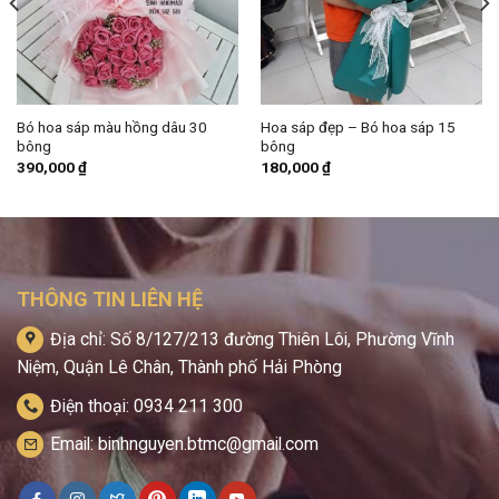
Bó hoa sáp màu hồng dâu 30
Hoa sáp đẹp – Bó hoa sáp 15
bông
bông
390,000
₫
180,000
₫
THÔNG TIN LIÊN HỆ
Địa chỉ: Số 8/127/213 đường Thiên Lôi, Phường Vĩnh
Niệm, Quận Lê Chân, Thành phố Hải Phòng
Điện thoại: 0934 211 300
Email: binhnguyen.btmc@gmail.com