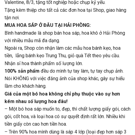
Valentine, 8/3, tặng tốt nghiệp hoặc chụp kỷ yếu.
Tặng kèm thiệp cho tất cả các đơn hoa tại Shop, giao hàng
tận nơi.
MUA HOA SÁP Ở ĐÂU TẠI HẢI PHÒNG:
Bình handmade là shop bán hoa sáp, hoa khô ở Hải Phòng
với nhiều mẫu mã đa dạng.
Ngoài ra, Shop còn nhận làm các mẫu hoa bánh kẹo, hoa
tiền, lẵng bánh kẹo Trung Thu, giỏ quà Tết theo yêu cầu.
Nhận sỉ hoa thành phẩm số lượng lớn.
100% sản phẩm
đều do mình tự tay làm, tự tay chụp ảnh.
Nói KHÔNG với việc đăng ảnh của shop khác, gây sự hiểu
lầm cho khách hàng.
Giá của một bó hoa không chỉ phụ thuộc vào sự hơn
kém nhau số lượng hoa đâu!
– Một bó hoa sáp muốn to, đẹp, thì chất lượng giấy gói, cách
gói, cốt hoa, và loại hoa có sự quyết định rất lớn. Nhiều khi
tiền giấy còn cao hơn tiền hoa.
– Trên 90% hoa mình dùng là sáp 4 lớp (loại đẹp hơn sáp 3