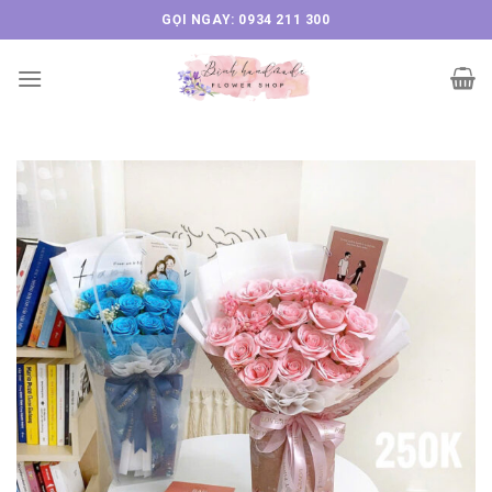
Skip
GỌI NGAY: 0934 211 300
to
content