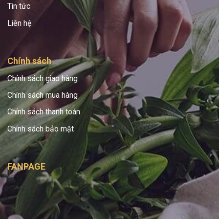
Tin tức
Liên hệ
Chính sách
Chính sách giao hàng
Chính sách mua hàng
Chính sách thanh toán
Chính sách bảo mật
FANPAGE