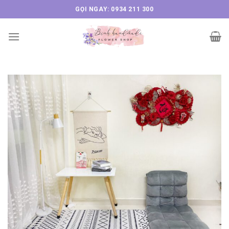
Skip
GỌI NGAY: 0934 211 300
to
content