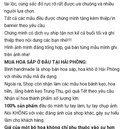
tài lộc, cùng sắc đỏ rực rỡ rất được ưa chuộng và nhiều
người lựa chọn.
Tất cả các mẫu đều được chúng mình tặng kèm thiệp/in
banner theo yêu cầu.
Chúng mình có dịch vụ ship tận nơi kể cả buổi tối và ghi
thiệp theo nội dung các bạn nhé!!!
Hình ảnh mình đăng tổng hợp, giá bán từng mẫu mình ghi
trên ảnh nha!
MUA HOA SÁP Ở ĐÂU TẠI HẢI PHÒNG:
Bình handmade là shop bán hoa sáp, hoa khô ở Hải Phòng
với nhiều mẫu mã đa dạng.
Ngoài ra, Shop còn nhận làm các mẫu hoa bánh kẹo, hoa
tiền, lẵng bánh kẹo Trung Thu, giỏ quà Tết theo yêu cầu.
Nhận sỉ hoa thành phẩm số lượng lớn.
100% sản phẩm
đều do mình tự tay làm, tự tay chụp ảnh.
Nói KHÔNG với việc đăng ảnh của shop khác, gây sự hiểu
lầm cho khách hàng.
Giá của một bó hoa không chỉ phụ thuộc vào sự hơn