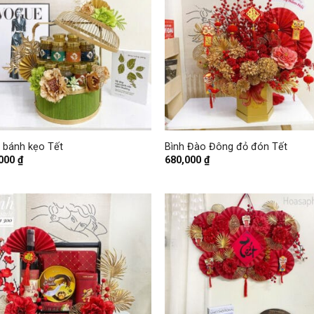
+
 bánh kẹo Tết
Bình Đào Đông đỏ đón Tết
,000
₫
680,000
₫