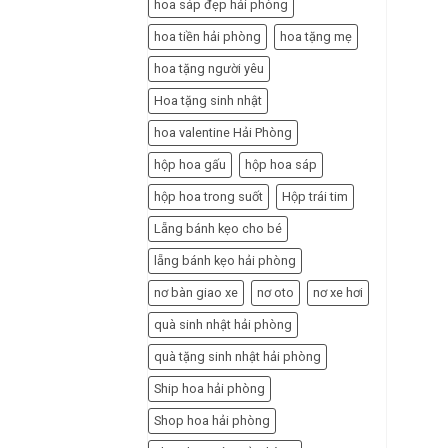
hoa sáp đẹp hải phòng
hoa tiền hải phòng
hoa tặng mẹ
hoa tặng người yêu
Hoa tặng sinh nhật
hoa valentine Hải Phòng
hộp hoa gấu
hộp hoa sáp
hộp hoa trong suốt
Hộp trái tim
Lẵng bánh kẹo cho bé
lẵng bánh kẹo hải phòng
nơ bàn giao xe
nơ oto
nơ xe hơi
quà sinh nhật hải phòng
quà tặng sinh nhật hải phòng
Ship hoa hải phòng
Shop hoa hải phòng