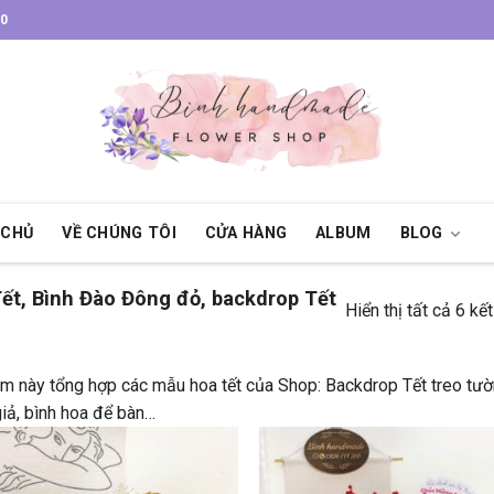
30
 CHỦ
VỀ CHÚNG TÔI
CỬA HÀNG
ALBUM
BLOG
ết, Bình Đào Đông đỏ, backdrop Tết
Hiển thị tất cả 6 kế
m này tổng hợp các mẫu hoa tết của Shop: Backdrop Tết treo tư
giả, bình hoa để bàn…