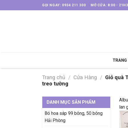
Skip
GỌI NGAY: 0934 211 300
MỞ CỬA: 8:00 - 21H
to
content
TRANG
Trang chủ
/
Cửa Hàng
/
Giỏ quà T
treo tường
Albu
DANH MỤC SẢN PHẨM
lan 
Bó hoa sáp 99 bông, 50 bông
Hải Phòng