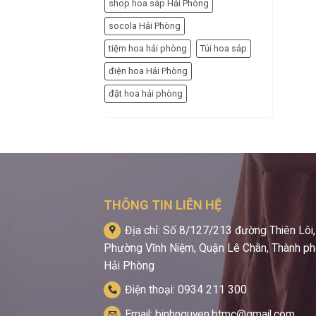
shop hoa sáp Hải Phòng
socola Hải Phòng
tiệm hoa hải phòng
Túi hoa sáp
điện hoa Hải Phòng
đặt hoa hải phòng
THÔNG TIN LIÊN HỆ
Địa chỉ: Số 8/127/213 đường Thiên Lôi,
Phường Vĩnh Niệm, Quận Lê Chân, Thành p
Hải Phòng
Điện thoại: 0934 211 300
Email: binhnguyen.btmc@gmail.com