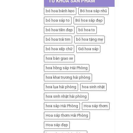
TỪ KHÓA SẢN PHẨM
bó hoa bánh kẹo
Bó hoa sáp nhũ
bó hoa sáp to
Bó hoa sáp đẹp
bó hoa tiền đẹp
bó hoa to
bó hoa trái tim
bó hoa tặng mẹ
bó hoa xếp chữ
Giỏ hoa sáp
hoa bàn giao xe
hoa hồng sáp Hải Phòng
hoa khai trương hải phòng
hoa lụa hải phòng
hoa sinh nhật
hoa sinh nhật hải phòng
hoa sáp Hải Phòng
Hoa sáp thơm
Hoa sáp thơm Hải Phòng
Hoa sáp đẹp