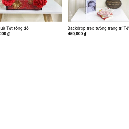
+
quà Tết tông đỏ
Backdrop treo tường trang trí Tế
,000
₫
450,000
₫