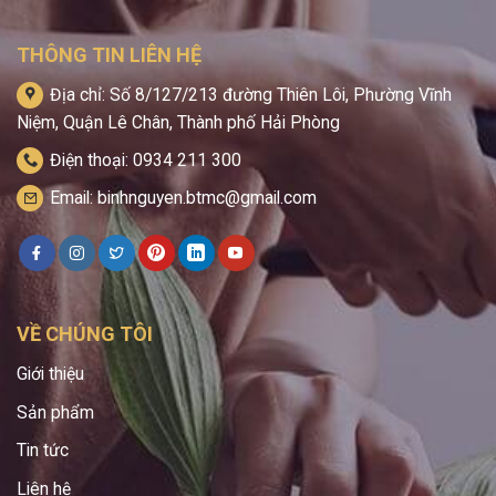
THÔNG TIN LIÊN HỆ
Địa chỉ: Số 8/127/213 đường Thiên Lôi, Phường Vĩnh
Niệm, Quận Lê Chân, Thành phố Hải Phòng
Điện thoại: 0934 211 300
Email: binhnguyen.btmc@gmail.com
VỀ CHÚNG TÔI
Giới thiệu
Sản phẩm
Tin tức
Liên hệ