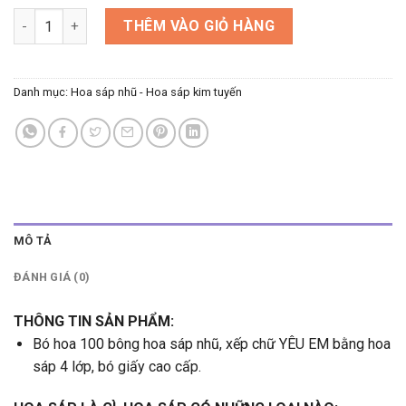
Bó hoa 140 bông sáp nhũ xếp chữ YÊU EM số lượng
THÊM VÀO GIỎ HÀNG
Danh mục:
Hoa sáp nhũ - Hoa sáp kim tuyến
MÔ TẢ
ĐÁNH GIÁ (0)
THÔNG TIN SẢN PHẨM:
Bó hoa 100 bông hoa sáp nhũ, xếp chữ YÊU EM bằng hoa
sáp 4 lớp, bó giấy cao cấp.