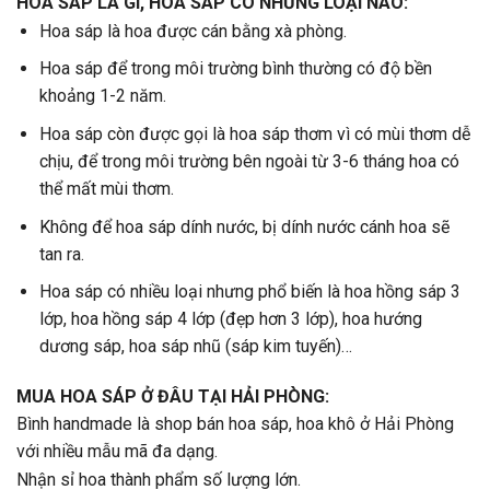
HOA SÁP LÀ GÌ, HOA SÁP CÓ NHỮNG LOẠI NÀO:
Hoa sáp là hoa được cán bằng xà phòng.
Hoa sáp để trong môi trường bình thường có độ bền
khoảng 1-2 năm.
Hoa sáp còn được gọi là hoa sáp thơm vì có mùi thơm dễ
chịu, để trong môi trường bên ngoài từ 3-6 tháng hoa có
thể mất mùi thơm.
Không để hoa sáp dính nước, bị dính nước cánh hoa sẽ
tan ra.
Hoa sáp có nhiều loại nhưng phổ biến là hoa hồng sáp 3
lớp, hoa hồng sáp 4 lớp (đẹp hơn 3 lớp), hoa hướng
dương sáp, hoa sáp nhũ (sáp kim tuyến)…
MUA HOA SÁP Ở ĐÂU TẠI HẢI PHÒNG:
Bình handmade là shop bán hoa sáp, hoa khô ở Hải Phòng
với nhiều mẫu mã đa dạng.
Nhận sỉ hoa thành phẩm số lượng lớn.