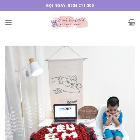
Skip
GỌI NGAY: 0934 211 300
to
content