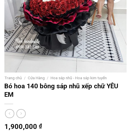
Trang chủ
/
Cửa Hàng
/
Hoa sáp nhũ - Hoa sáp kim tuyến
Bó hoa 140 bông sáp nhũ xếp chữ YÊU
EM
1,900,000
₫