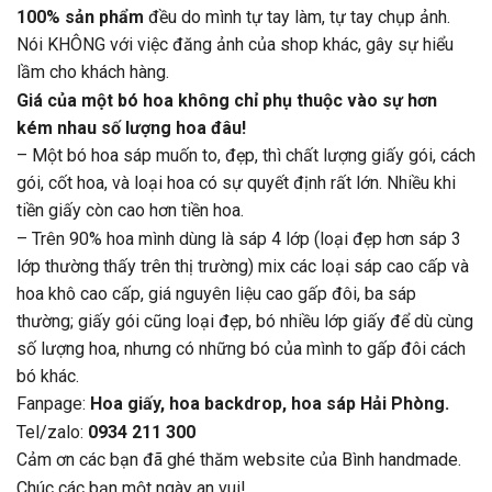
100% sản phẩm
đều do mình tự tay làm, tự tay chụp ảnh.
Nói KHÔNG với việc đăng ảnh của shop khác, gây sự hiểu
lầm cho khách hàng.
Giá của một bó hoa không chỉ phụ thuộc vào sự hơn
kém nhau số lượng hoa đâu!
– Một bó hoa sáp muốn to, đẹp, thì chất lượng giấy gói, cách
gói, cốt hoa, và loại hoa có sự quyết định rất lớn. Nhiều khi
tiền giấy còn cao hơn tiền hoa.
– Trên 90% hoa mình dùng là sáp 4 lớp (loại đẹp hơn sáp 3
lớp thường thấy trên thị trường) mix các loại sáp cao cấp và
hoa khô cao cấp, giá nguyên liệu cao gấp đôi, ba sáp
thường; giấy gói cũng loại đẹp, bó nhiều lớp giấy để dù cùng
số lượng hoa, nhưng có những bó của mình to gấp đôi cách
bó khác.
Fanpage:
Hoa giấy, hoa backdrop, hoa sáp Hải Phòng.
Tel/zalo:
0934 211 300
Cảm ơn các bạn đã ghé thăm website của Bình handmade.
Chúc các bạn một ngày an vui!