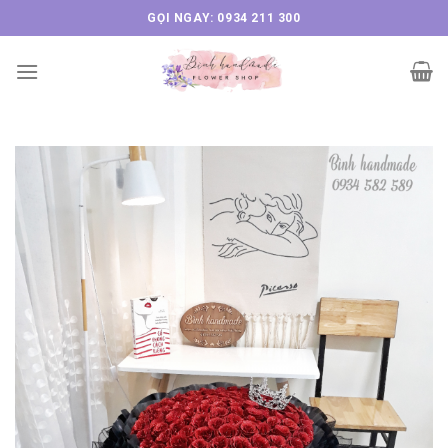
Skip
GỌI NGAY: 0934 211 300
to
content