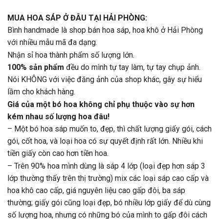
MUA HOA SÁP Ở ĐÂU TẠI HẢI PHÒNG:
Bình handmade là shop bán hoa sáp, hoa khô ở Hải Phòng
với nhiều mẫu mã đa dạng.
Nhận sỉ hoa thành phẩm số lượng lớn.
100% sản phẩm
đều do mình tự tay làm, tự tay chụp ảnh.
Nói KHÔNG với việc đăng ảnh của shop khác, gây sự hiểu
lầm cho khách hàng.
Giá của một bó hoa không chỉ phụ thuộc vào sự hơn
kém nhau số lượng hoa đâu!
– Một bó hoa sáp muốn to, đẹp, thì chất lượng giấy gói, cách
gói, cốt hoa, và loại hoa có sự quyết định rất lớn. Nhiều khi
tiền giấy còn cao hơn tiền hoa.
– Trên 90% hoa mình dùng là sáp 4 lớp (loại đẹp hơn sáp 3
lớp thường thấy trên thị trường) mix các loại sáp cao cấp và
hoa khô cao cấp, giá nguyên liệu cao gấp đôi, ba sáp
thường; giấy gói cũng loại đẹp, bó nhiều lớp giấy để dù cùng
số lượng hoa, nhưng có những bó của mình to gấp đôi cách