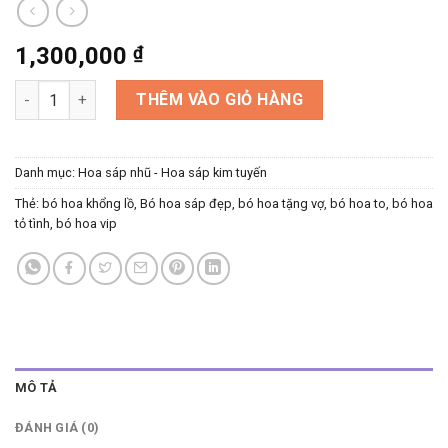
1,300,000
₫
Bó hoa to - 100 bông sáp nhũ số lượng
THÊM VÀO GIỎ HÀNG
Danh mục:
Hoa sáp nhũ - Hoa sáp kim tuyến
Thẻ:
bó hoa khổng lồ
,
Bó hoa sáp đẹp
,
bó hoa tặng vợ
,
bó hoa to
,
bó hoa
tỏ tình
,
bó hoa vip
MÔ TẢ
ĐÁNH GIÁ (0)