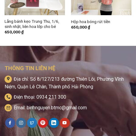
Lẵng bánh kẹo Trung Thu, 1/6,
Hộp hoa bóng rút tiền
sinh nhật, liên hoa lớp cho bé
650,000
₫
650,000
₫
THÔNG TIN LIÊN HỆ
Địa chỉ: Số 8/127/213 đường Thiên Lôi, Phường Vĩnh
Niệm, Quận Lê Chân, Thành phố Hải Phòng
Điện thoại: 0934 211 300
Email: binhnguyen.btmc@gmail.com