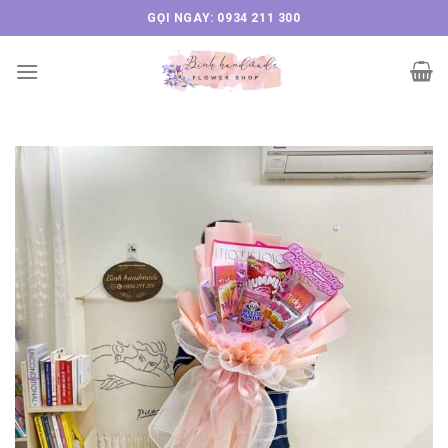
Skip
GỌI NGAY: 0934 211 300
to
content