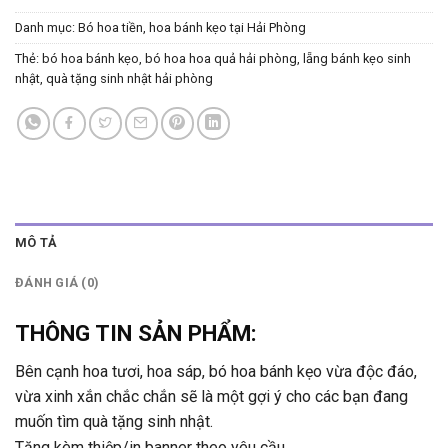
Danh mục:
Bó hoa tiền, hoa bánh kẹo tại Hải Phòng
Thẻ:
bó hoa bánh kẹo
,
bó hoa hoa quả hải phòng
,
lẵng bánh kẹo sinh
nhật
,
quà tặng sinh nhật hải phòng
MÔ TẢ
ĐÁNH GIÁ (0)
THÔNG TIN SẢN PHẨM:
Bên cạnh hoa tươi, hoa sáp, bó hoa bánh kẹo vừa độc đáo,
vừa xinh xắn chắc chắn sẽ là một gợi ý cho các bạn đang
muốn tìm quà tặng sinh nhật.
Tặng kèm thiệp/in banner theo yêu cầu.