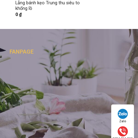
Lẵng bánh kẹo Trung thu siêu to
khổng lồ
0
₫
FANPAGE
Zalo