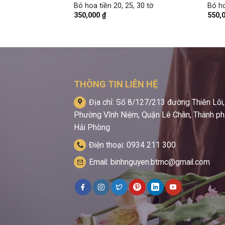
uà sinh nhật bé
Bó hoa tiền 20, 25, 30 tờ
Bó ho
350,000
₫
550,
THÔNG TIN LIÊN HỆ
Địa chỉ: Số 8/127/213 đường Thiên Lôi,
Phường Vĩnh Niệm, Quận Lê Chân, Thành p
Hải Phòng
Điện thoại: 0934 211 300
Email: binhnguyen.btmc@gmail.com