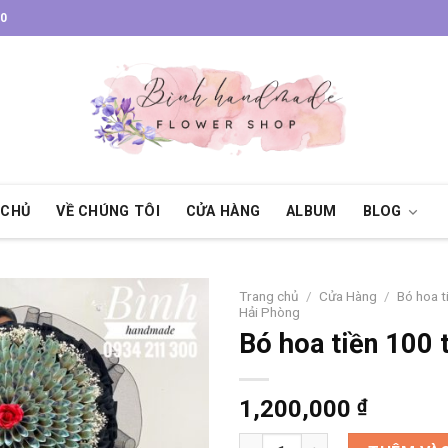
30
 CHỦ
VỀ CHÚNG TÔI
CỬA HÀNG
ALBUM
BLOG
Trang chủ
/
Cửa Hàng
/
Bó hoa t
Hải Phòng
Bó hoa tiền 100 
1,200,000
₫
Bó hoa tiền 100 tờ 500k số lượ