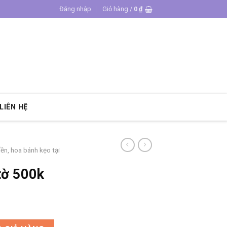
Đăng nhập
Giỏ hàng /
0
₫
LIÊN HỆ
iền, hoa bánh kẹo tại
tờ 500k
ng