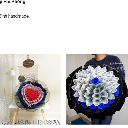
p Hải Phòng.
Bình handmade.
+