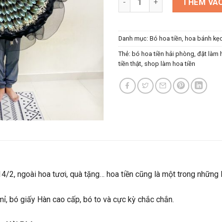
THÊM VÀO
Danh mục:
Bó hoa tiền, hoa bánh kẹ
Thẻ:
bó hoa tiền hải phòng
,
đặt làm 
tiền thật
,
shop làm hoa tiền
 14/2, ngoài hoa tươi, quà tặng… hoa tiền cũng là một trong những
ỉ, bó giấy Hàn cao cấp, bó to và cực kỳ chắc chắn.