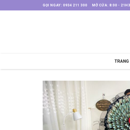
Skip
GỌI NGAY: 0934 211 300
MỞ CỬA: 8:00 - 21H
to
content
TRANG