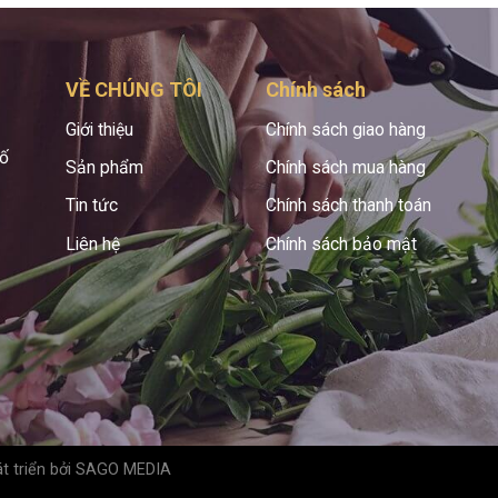
VỀ CHÚNG TÔI
Chính sách
Giới thiệu
Chính sách giao hàng
hố
Sản phẩm
Chính sách mua hàng
Tin tức
Chính sách thanh toán
Liên hệ
Chính sách bảo mật
t triển bởi
SAGO MEDIA