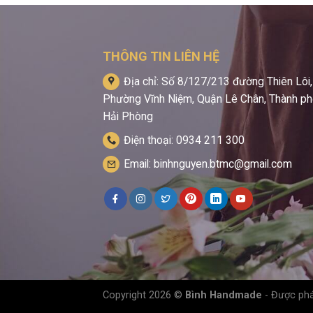
THÔNG TIN LIÊN HỆ
Địa chỉ: Số 8/127/213 đường Thiên Lôi,
Phường Vĩnh Niệm, Quận Lê Chân, Thành p
Hải Phòng
Điện thoại: 0934 211 300
Email: binhnguyen.btmc@gmail.com
Copyright 2026 ©
Bình Handmade
- Được phá