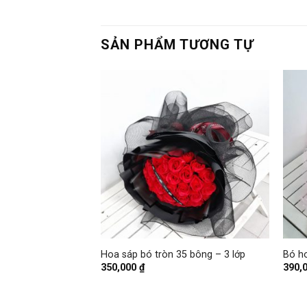
SẢN PHẨM TƯƠNG TỰ
+
+
 Phòng – Bó 40
Hoa sáp bó tròn 35 bông – 3 lớp
Bó h
350,000
₫
390,