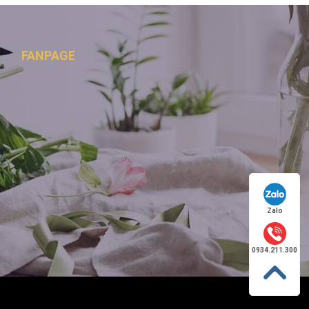
FANPAGE
Zalo
0934.211.300