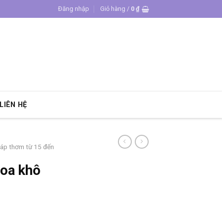
Đăng nhập
Giỏ hàng /
0
₫
LIÊN HỆ
sáp thơm từ 15 đến
hoa khô