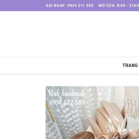
Skip
GỌI NGAY: 0934 211 300
MỞ CỬA: 8:00 - 21H
to
content
TRANG