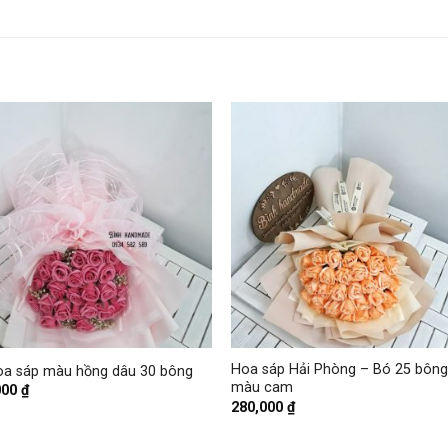
+
Hoa sáp Hải Phòng – Bó 25 bôn
oa sáp màu hồng dâu 30 bông
màu cam
000
₫
280,000
₫