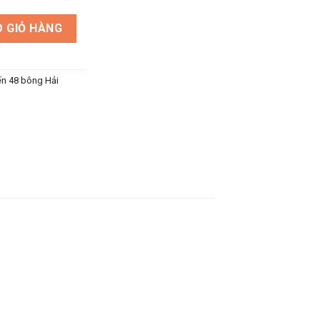
mùa thu số lượng
 GIỎ HÀNG
ến 48 bông Hải