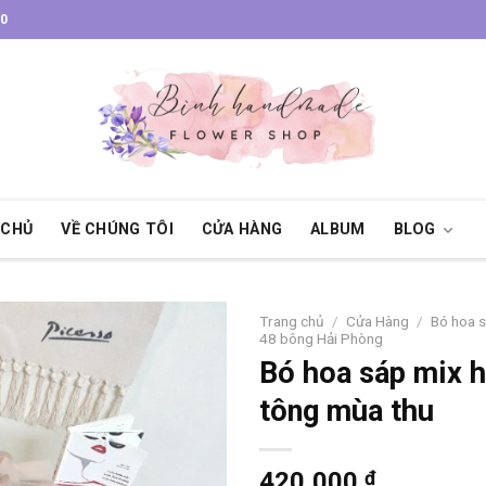
30
 CHỦ
VỀ CHÚNG TÔI
CỬA HÀNG
ALBUM
BLOG
Trang chủ
/
Cửa Hàng
/
Bó hoa 
48 bông Hải Phòng
Bó hoa sáp mix 
tông mùa thu
420,000
₫