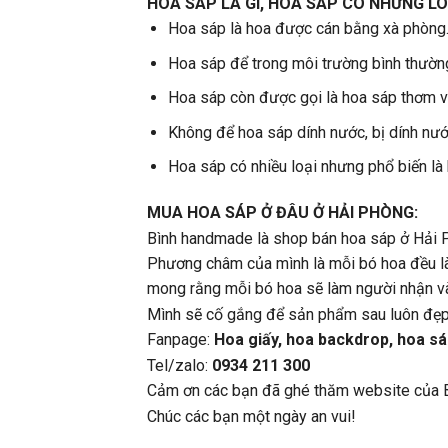
HOA SÁP LÀ GÌ, HOA SÁP CÓ NHỮNG LO
Hoa sáp là hoa được cán bằng xà phòng
Hoa sáp để trong môi trường bình thườn
Hoa sáp còn được gọi là hoa sáp thơm vì
Không để hoa sáp dính nước, bị dính nước
Hoa sáp có nhiều loại nhưng phổ biến là
MUA HOA SÁP Ở ĐÂU Ở HẢI PHÒNG:
Bình handmade là shop bán hoa sáp ở Hải 
Phương châm của mình là mỗi bó hoa đều là
mong rằng mỗi bó hoa sẽ làm người nhận và
Mình sẽ cố gắng để sản phẩm sau luôn đẹp
Fanpage:
Hoa giấy, hoa backdrop, hoa sá
Tel/zalo:
0934 211 300
Cảm ơn các bạn đã ghé thăm website của 
Chúc các bạn một ngày an vui!