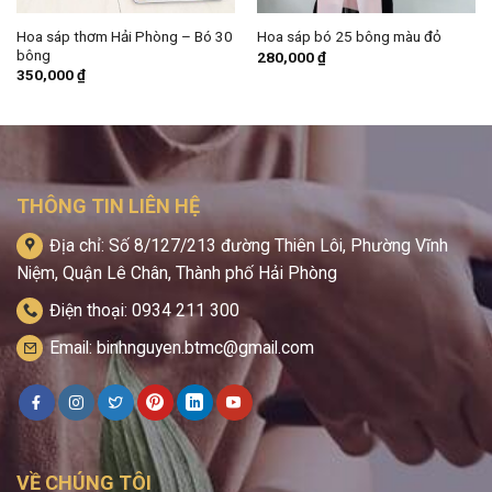
Hoa sáp thơm Hải Phòng – Bó 30
Hoa sáp bó 25 bông màu đỏ
bông
280,000
₫
350,000
₫
THÔNG TIN LIÊN HỆ
Địa chỉ: Số 8/127/213 đường Thiên Lôi, Phường Vĩnh
Niệm, Quận Lê Chân, Thành phố Hải Phòng
Điện thoại: 0934 211 300
Email: binhnguyen.btmc@gmail.com
VỀ CHÚNG TÔI