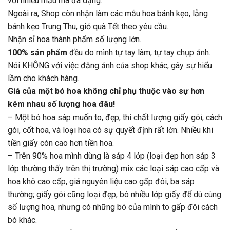
với nhiều mẫu mã đa dạng.
Ngoài ra, Shop còn nhận làm các mẫu hoa bánh kẹo, lẵng
bánh kẹo Trung Thu, giỏ quà Tết theo yêu cầu.
Nhận sỉ hoa thành phẩm số lượng lớn.
100% sản phẩm
đều do mình tự tay làm, tự tay chụp ảnh.
Nói KHÔNG với việc đăng ảnh của shop khác, gây sự hiểu
lầm cho khách hàng.
Giá của một bó hoa không chỉ phụ thuộc vào sự hơn
kém nhau số lượng hoa đâu!
– Một bó hoa sáp muốn to, đẹp, thì chất lượng giấy gói, cách
gói, cốt hoa, và loại hoa có sự quyết định rất lớn. Nhiều khi
tiền giấy còn cao hơn tiền hoa.
– Trên 90% hoa mình dùng là sáp 4 lớp (loại đẹp hơn sáp 3
lớp thường thấy trên thị trường) mix các loại sáp cao cấp và
hoa khô cao cấp, giá nguyên liệu cao gấp đôi, ba sáp
thường; giấy gói cũng loại đẹp, bó nhiều lớp giấy để dù cùng
số lượng hoa, nhưng có những bó của mình to gấp đôi cách
bó khác.