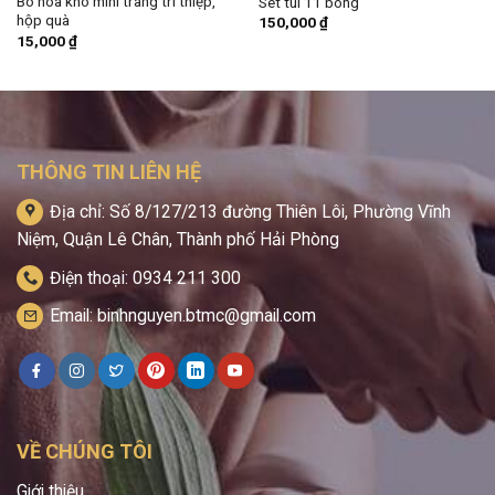
Bó hoa khô mini trang trí thiệp,
Set túi 11 bông
hộp quà
150,000
₫
15,000
₫
THÔNG TIN LIÊN HỆ
Địa chỉ: Số 8/127/213 đường Thiên Lôi, Phường Vĩnh
Niệm, Quận Lê Chân, Thành phố Hải Phòng
Điện thoại: 0934 211 300
Email: binhnguyen.btmc@gmail.com
VỀ CHÚNG TÔI
Giới thiệu