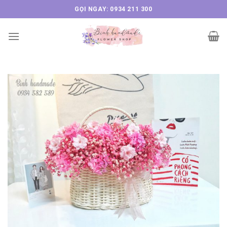
Skip
GỌI NGAY: 0934 211 300
to
content