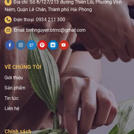
Địa chỉ: Số 8/127/213 đường Thiên Lôi, Phường Vĩnh
Niệm, Quận Lê Chân, Thành phố Hải Phòng
Điện thoại: 0934 211 300
Email: binhnguyen.btmc@gmail.com
VỀ CHÚNG TÔI
Giới thiệu
Sản phẩm
Tin tức
Liên hệ
Chính sách