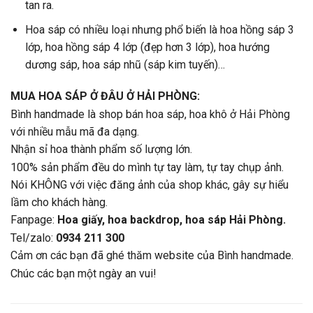
tan ra.
Hoa sáp có nhiều loại nhưng phổ biến là hoa hồng sáp 3
lớp, hoa hồng sáp 4 lớp (đẹp hơn 3 lớp), hoa hướng
dương sáp, hoa sáp nhũ (sáp kim tuyến)…
MUA HOA SÁP Ở ĐÂU Ở HẢI PHÒNG:
Bình handmade là shop bán hoa sáp, hoa khô ở Hải Phòng
với nhiều mẫu mã đa dạng.
Nhận sỉ hoa thành phẩm số lượng lớn.
100% sản phẩm đều do mình tự tay làm, tự tay chụp ảnh.
Nói KHÔNG với việc đăng ảnh của shop khác, gây sự hiểu
lầm cho khách hàng.
Fanpage:
Hoa giấy, hoa backdrop, hoa sáp Hải Phòng.
Tel/zalo:
0934 211 300
Cảm ơn các bạn đã ghé thăm website của Bình handmade.
Chúc các bạn một ngày an vui!