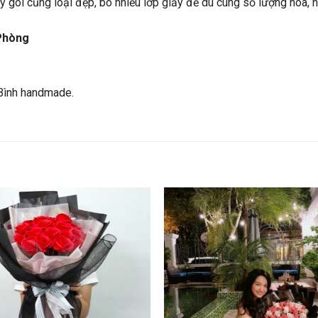
ấy gói cũng loại đẹp, bó nhiều lớp giấy để dù cùng số lượng hoa,
Phòng
Bình handmade.