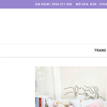
Skip
GỌI NGAY: 0934 211 300
MỞ CỬA: 8:00 - 21H
to
content
TRANG