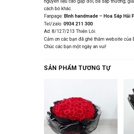
nguyên liệu cao gấp đôi, ba sáp thường; gi
cách bó khác.
Fanpage:
Bình handmade – Hoa Sáp Hải 
Tel/zalo:
0934 211 300
Ad: 8/127/213 Thiên Lôi.
Cảm ơn các bạn đã ghé thăm website của 
Chúc các bạn một ngày an vui!
SẢN PHẨM TƯƠNG TỰ