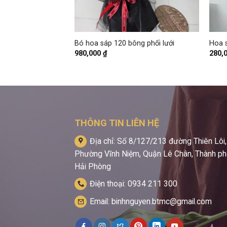
+
+
àn cao cấp
Bó hoa sáp 120 bông phối lưới
Hoa 
980,000
₫
280,
THÔNG TIN LIÊN HỆ
Địa chỉ: Số 8/127/213 đường Thiên Lôi,
Phường Vĩnh Niệm, Quận Lê Chân, Thành p
Hải Phòng
Điện thoại: 0934 211 300
Email: binhnguyen.btmc@gmail.com