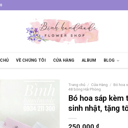
30
 CHỦ
VỀ CHÚNG TÔI
CỬA HÀNG
ALBUM
BLOG
Trang chủ
/
Cửa Hàng
/
Bó hoa 
48 bông Hải Phòng
Bó hoa sáp kèm t
sinh nhật, tặng t
250,000
₫