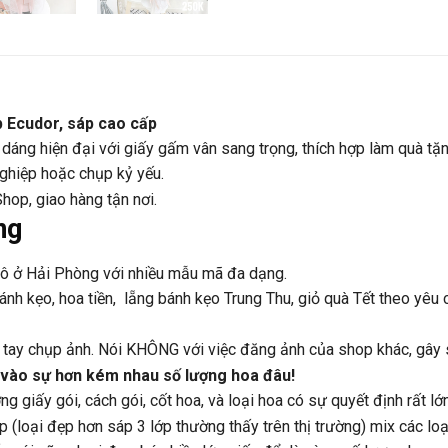
Ecudor, sáp cao cấp
dáng hiện đại với giấy gấm vân sang trọng, thích hợp làm quà tặng 
nghiệp hoặc chụp kỷ yếu.
hop, giao hàng tận nơi.
ng
hô ở Hải Phòng với nhiều mẫu mã đa dạng.
nh kẹo, hoa tiền, lẵng bánh kẹo Trung Thu, giỏ quà Tết theo yêu 
ự tay chụp ảnh. Nói KHÔNG với việc đăng ảnh của shop khác, gây 
 vào sự hơn kém nhau số lượng hoa đâu!
g giấy gói, cách gói, cốt hoa, và loại hoa có sự quyết định rất lớn
p (loại đẹp hơn sáp 3 lớp thường thấy trên thị trường) mix các lo