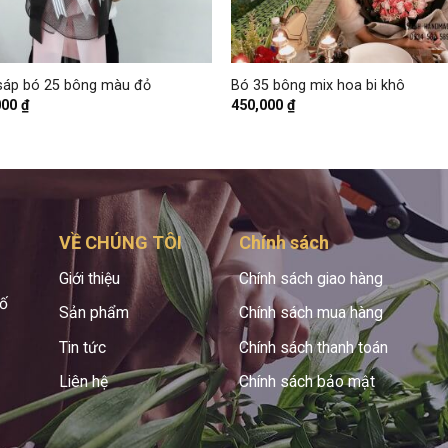
+
sáp bó 25 bông màu đỏ
Bó 35 bông mix hoa bi khô
000
₫
450,000
₫
VỀ CHÚNG TÔI
Chính sách
Giới thiệu
Chính sách giao hàng
hố
Sản phẩm
Chính sách mua hàng
Tin tức
Chính sách thanh toán
Liên hệ
Chính sách bảo mật