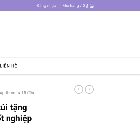
Đăng nhập
Giỏ hàng /
0
₫
LIÊN HỆ
sáp thơm từ 15 đến
úi tặng
ốt nghiệp