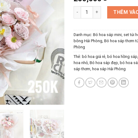
Bó hoa sáp kèm túi tặng sinh n
THÊM VÀO
Danh mục:
Bó hoa sáp mini, set túi 
bông Hải Phòng
,
Bó hoa sáp thơm t
Phòng
Thẻ:
bó hoa giá rẻ
,
bó hoa hồng sáp
hoa nhỏ
,
Bó hoa sáp đẹp
,
bó hoa sá
sáp thơm
,
hoa sáp Hải Phòng