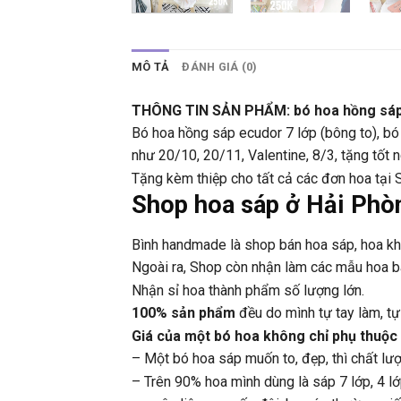
MÔ TẢ
ĐÁNH GIÁ (0)
THÔNG TIN SẢN PHẨM: bó hoa hồng sáp 
Bó hoa hồng sáp ecudor 7 lớp (bông to), bó 
như 20/10, 20/11, Valentine, 8/3, tặng tốt 
Tặng kèm thiệp cho tất cả các đơn hoa tại S
Shop hoa sáp ở Hải Phò
Bình handmade là shop bán hoa sáp, hoa k
Ngoài ra, Shop còn nhận làm các mẫu hoa bá
Nhận sỉ hoa thành phẩm số lượng lớn.
100% sản phẩm
đều do mình tự tay làm, t
Giá của một bó hoa không chỉ phụ thuộc
– Một bó hoa sáp muốn to, đẹp, thì chất lượn
– Trên 90% hoa mình dùng là sáp 7 lớp, 4 lớ