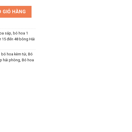
hật, tặng tốt nghiệp số lượng
 GIỎ HÀNG
hoa sáp, bó hoa 1
ừ 15 đến 48 bông Hải
,
bó hoa kèm túi
,
Bó
p hải phòng
,
Bó hoa