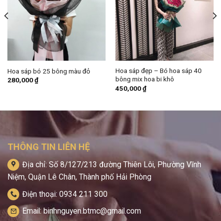
Hoa sáp đẹp – Bó hoa sáp 40
Hoa sáp bó 25 bông màu đỏ
bông mix hoa bi khô
280,000
₫
450,000
₫
THÔNG TIN LIÊN HỆ
Địa chỉ: Số 8/127/213 đường Thiên Lôi, Phường Vĩnh
Niệm, Quận Lê Chân, Thành phố Hải Phòng
Điện thoại: 0934 211 300
Email: binhnguyen.btmc@gmail.com