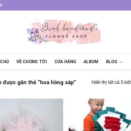
30
 CHỦ
VỀ CHÚNG TÔI
CỬA HÀNG
ALBUM
BLOG
 được gắn thẻ “hoa hồng sáp”
Hiển thị tất cả 5 kế