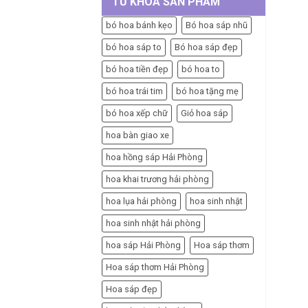
TỪ KHÓA SẢN PHẨM
bó hoa bánh kẹo
Bó hoa sáp nhũ
bó hoa sáp to
Bó hoa sáp đẹp
bó hoa tiền đẹp
bó hoa to
bó hoa trái tim
bó hoa tặng mẹ
bó hoa xếp chữ
Giỏ hoa sáp
hoa bàn giao xe
hoa hồng sáp Hải Phòng
hoa khai trương hải phòng
hoa lụa hải phòng
hoa sinh nhật
hoa sinh nhật hải phòng
hoa sáp Hải Phòng
Hoa sáp thơm
Hoa sáp thơm Hải Phòng
Hoa sáp đẹp