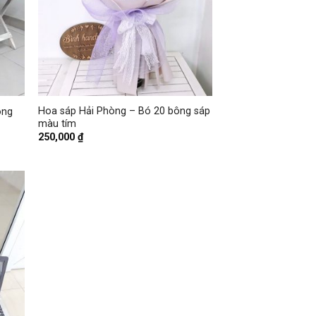
+
Hoa sáp Hải Phòng – Bó 20 bông sáp
ông
màu tím
250,000
₫