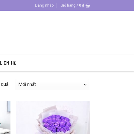
Đăng nhập
Giỏ hàng /
0
₫
LIÊN HỆ
t quả