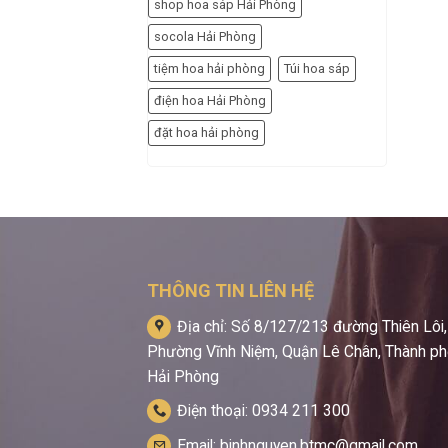
shop hoa sáp Hải Phòng
socola Hải Phòng
tiệm hoa hải phòng
Túi hoa sáp
điện hoa Hải Phòng
đặt hoa hải phòng
THÔNG TIN LIÊN HỆ
Địa chỉ: Số 8/127/213 đường Thiên Lôi,
Phường Vĩnh Niệm, Quận Lê Chân, Thành p
Hải Phòng
Điện thoại: 0934 211 300
Email: binhnguyen.btmc@gmail.com