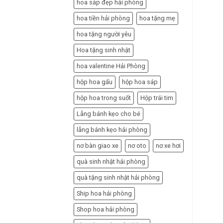
hoa sáp đẹp hải phòng
hoa tiền hải phòng
hoa tặng mẹ
hoa tặng người yêu
Hoa tặng sinh nhật
hoa valentine Hải Phòng
hộp hoa gấu
hộp hoa sáp
hộp hoa trong suốt
Hộp trái tim
Lẵng bánh kẹo cho bé
lẵng bánh kẹo hải phòng
nơ bàn giao xe
nơ oto
nơ xe hơi
quà sinh nhật hải phòng
quà tặng sinh nhật hải phòng
Ship hoa hải phòng
Shop hoa hải phòng