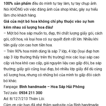
100% sản phẩm
đều do mình tự tay làm, tự tay chụp ảnh.
Nói KHÔNG với việc đăng ảnh của shop khác, gây sự hiểu
lầm cho khách hàng.
Giá của một bó hoa không chỉ phụ thuộc vào sự hơn
kém nhau số lượng hoa đâu!
– Một bó hoa sáp muốn to, đẹp, thì chất lượng giấy gói, cách
gói, cốt hoa, và loại hoa có sự quyết định rất lớn. Nhiều khi
tiền giấy còn cao hơn tiền hoa.
– Trên 90% hoa mình dùng là sáp 7 lớp, 4 lớp (loại đẹp hơn
sáp 3 lớp thường thấy trên thị trường) mix các loại sáp cao
cấp và hoa khô cao cấp, giá nguyên liệu cao gấp đôi, ba sáp
thường; giấy gói cũng loại đẹp, bó nhiều lớp giấy để dù cùng
số lượng hoa, nhưng có những bó của mình to gấp đôi cách
bó khác.
Fanpage:
Bình handmade – Hoa Sáp Hải Phòng
Tel/zalo:
0934 211 300
Ad: 8/127/213 Thiên Lôi.
Cảm ơn các bạn đã ghé thăm website của Bình handmade.