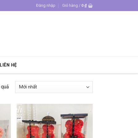
Đăng nhập
Giỏ hàng /
0
₫
LIÊN HỆ
t quả