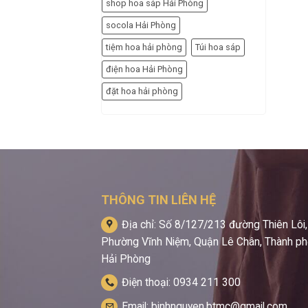
shop hoa sáp Hải Phòng
socola Hải Phòng
tiệm hoa hải phòng
Túi hoa sáp
điện hoa Hải Phòng
đặt hoa hải phòng
THÔNG TIN LIÊN HỆ
Địa chỉ: Số 8/127/213 đường Thiên Lôi,
Phường Vĩnh Niệm, Quận Lê Chân, Thành p
Hải Phòng
Điện thoại: 0934 211 300
Email: binhnguyen.btmc@gmail.com