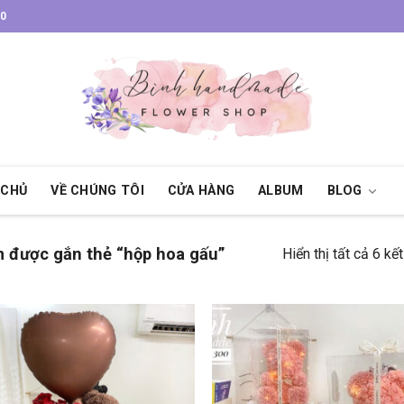
30
 CHỦ
VỀ CHÚNG TÔI
CỬA HÀNG
ALBUM
BLOG
 được gắn thẻ “hộp hoa gấu”
Hiển thị tất cả 6 kế