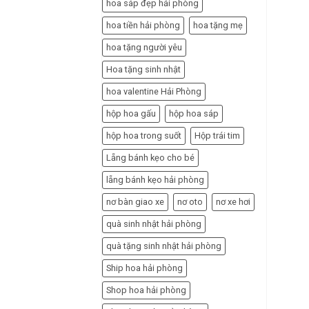
hoa sáp đẹp hải phòng
hoa tiền hải phòng
hoa tặng mẹ
hoa tặng người yêu
Hoa tặng sinh nhật
hoa valentine Hải Phòng
hộp hoa gấu
hộp hoa sáp
hộp hoa trong suốt
Hộp trái tim
Lẵng bánh kẹo cho bé
lẵng bánh kẹo hải phòng
nơ bàn giao xe
nơ oto
nơ xe hơi
quà sinh nhật hải phòng
quà tặng sinh nhật hải phòng
Ship hoa hải phòng
Shop hoa hải phòng