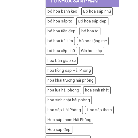
TỪ KHÓA SẢN PHẨM
bó hoa bánh kẹo
Bó hoa sáp nhũ
bó hoa sáp to
Bó hoa sáp đẹp
bó hoa tiền đẹp
bó hoa to
bó hoa trái tim
bó hoa tặng mẹ
bó hoa xếp chữ
Giỏ hoa sáp
hoa bàn giao xe
hoa hồng sáp Hải Phòng
hoa khai trương hải phòng
hoa lụa hải phòng
hoa sinh nhật
hoa sinh nhật hải phòng
hoa sáp Hải Phòng
Hoa sáp thơm
Hoa sáp thơm Hải Phòng
Hoa sáp đẹp