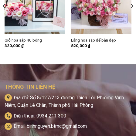
Giỏ hoa sáp 40 bông
Lẵng hoa sáp để bàn đẹp
320,000
₫
820,000
₫
THÔNG TIN LIÊN HỆ
Địa chỉ: Số 8/127/213 đường Thiên Lôi, Phường Vĩnh
Niệm, Quận Lê Chân, Thành phố Hải Phòng
Điện thoại: 0934 211 300
Email: binhnguyen.btmc@gmail.com