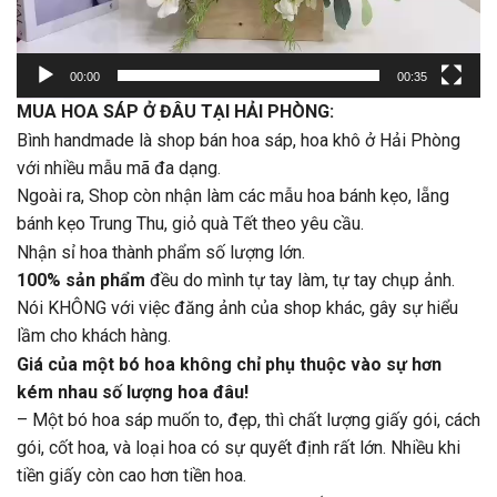
00:00
00:35
MUA HOA SÁP Ở ĐÂU TẠI HẢI PHÒNG:
Bình handmade là shop bán hoa sáp, hoa khô ở Hải Phòng
với nhiều mẫu mã đa dạng.
Ngoài ra, Shop còn nhận làm các mẫu hoa bánh kẹo, lẵng
bánh kẹo Trung Thu, giỏ quà Tết theo yêu cầu.
Nhận sỉ hoa thành phẩm số lượng lớn.
100% sản phẩm
đều do mình tự tay làm, tự tay chụp ảnh.
Nói KHÔNG với việc đăng ảnh của shop khác, gây sự hiểu
lầm cho khách hàng.
Giá của một bó hoa không chỉ phụ thuộc vào sự hơn
kém nhau số lượng hoa đâu!
– Một bó hoa sáp muốn to, đẹp, thì chất lượng giấy gói, cách
gói, cốt hoa, và loại hoa có sự quyết định rất lớn. Nhiều khi
tiền giấy còn cao hơn tiền hoa.