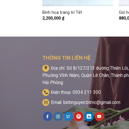
+
+
àn tặng sinh nhật
Bình hoa trang trí Tết
Giỏ 
2,200,000
₫
880,
THÔNG TIN LIÊN HỆ
Địa chỉ: Số 8/127/213 đường Thiên Lôi,
Phường Vĩnh Niệm, Quận Lê Chân, Thành p
Hải Phòng
Điện thoại: 0934 211 300
Email: binhnguyen.btmc@gmail.com