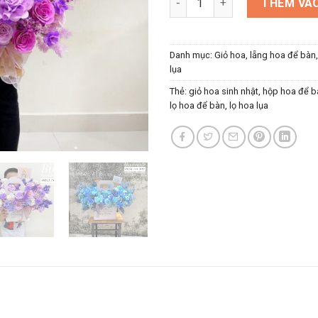
THÊM VÀO
Danh mục:
Giỏ hoa, lẵng hoa để bàn
lụa
Thẻ:
giỏ hoa sinh nhật
,
hộp hoa để b
lọ hoa để bàn
,
lọ hoa lụa