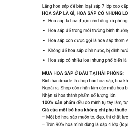
Lẵng hoa sáp để bàn loại sáp 7 lớp cao cấp 
HOA SÁP LÀ GÌ, HOA SÁP CÓ NHỮNG LO
Hoa sáp là hoa được cán bằng xà phòng
Hoa sáp để trong môi trường bình thườn
Hoa sáp còn được gọi là hoa sáp thơm vì
Không để hoa sáp dính nước, bị dính nước
Hoa sáp có nhiều loại nhưng phổ biến là
MUA HOA SÁP Ở ĐÂU TẠI HẢI PHÒNG:
Bình handmade là shop bán hoa sáp, hoa k
Ngoài ra, Shop còn nhận làm các mẫu hoa bá
Nhận sỉ hoa thành phẩm số lượng lớn.
100% sản phẩm
đều do mình tự tay làm, t
Giá của một bó hoa không chỉ phụ thuộc
– Một bó hoa sáp muốn to, đẹp, thì chất lượn
– Trên 90% hoa mình dùng là sáp 4 lớp (loại