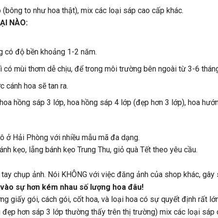
(bông to như hoa thật), mix các loại sáp cao cấp khác.
ẠI NÀO:
.
g có độ bền khoảng 1-2 năm.
 có mùi thơm dễ chịu, để trong môi trường bên ngoài từ 3-6 thán
 cánh hoa sẽ tan ra.
 hoa hồng sáp 3 lớp, hoa hồng sáp 4 lớp (đẹp hơn 3 lớp), hoa hư
hô ở Hải Phòng với nhiều mẫu mã đa dạng.
nh kẹo, lẵng bánh kẹo Trung Thu, giỏ quà Tết theo yêu cầu.
ự tay chụp ảnh. Nói KHÔNG với việc đăng ảnh của shop khác, gây 
 vào sự hơn kém nhau số lượng hoa đâu!
g giấy gói, cách gói, cốt hoa, và loại hoa có sự quyết định rất lớn
 đẹp hơn sáp 3 lớp thường thấy trên thị trường) mix các loại sáp