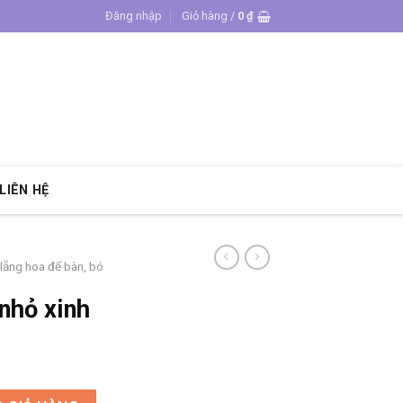
Đăng nhập
Giỏ hàng /
0
₫
LIÊN HỆ
 lẵng hoa để bàn, bó
nhỏ xinh
lượng