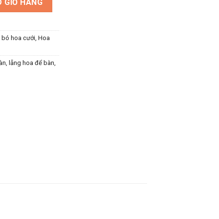
 GIỎ HÀNG
, bó hoa cưới
,
Hoa
àn
,
lẵng hoa để bàn
,