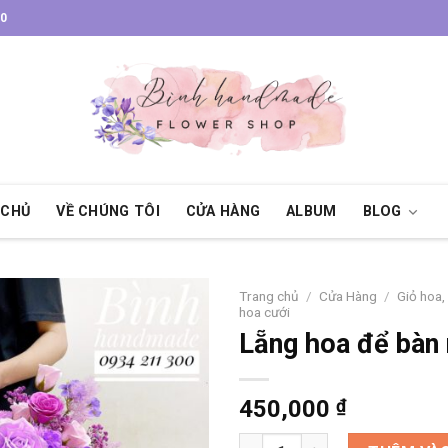
30
 CHỦ
VỀ CHÚNG TÔI
CỬA HÀNG
ALBUM
BLOG
Trang chủ
/
Cửa Hàng
/
Giỏ hoa,
hoa cưới
Lẵng hoa để bàn 
450,000
₫
Lẵng hoa để bàn nhỏ xinh số 