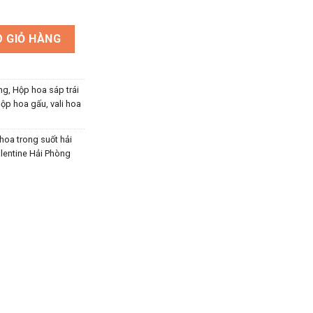
a Valentine 2025 số lượng
 GIỎ HÀNG
ng
,
Hộp hoa sáp trái
ộp hoa gấu, vali hoa
hoa trong suốt hải
lentine Hải Phòng