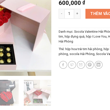
600,000
₫
Hộp hoa sáp trái tim kèm soco
THÊM VÀO
Danh mục:
Socola Valentine Hải Phò
tim, hộp đựng quà, hộp I Love You, H
Hải Phòng
Thẻ:
hộp hoa trái tim hải phòng
,
hộp 
phòng
,
socola Hải Phòng
,
Socola Va