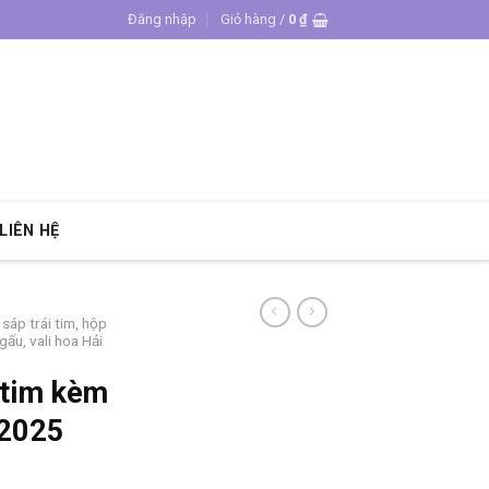
Đăng nhập
Giỏ hàng /
0
₫
LIÊN HỆ
sáp trái tim, hộp
ấu, vali hoa Hải
 tim kèm
 2025