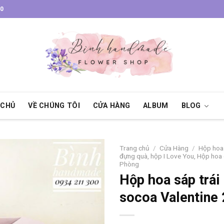
30
 CHỦ
VỀ CHÚNG TÔI
CỬA HÀNG
ALBUM
BLOG
Trang chủ
/
Cửa Hàng
/
Hộp hoa 
đựng quà, hộp I Love You, Hộp hoa g
Phòng
Hộp hoa sáp trái
socoa Valentine