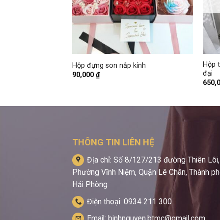
+
+
Hộp t
ve You
Hộp đựng son nắp kính
đại
90,000
₫
650,
THÔNG TIN LIÊN HỆ
Địa chỉ: Số 8/127/213 đường Thiên Lôi,
Phường Vĩnh Niệm, Quận Lê Chân, Thành p
Hải Phòng
Điện thoại: 0934 211 300
Email: binhnguyen.btmc@gmail.com