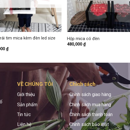
+
rái tim mica kèm đèn led size
Hộp mica có đèn
480,000
₫
000
₫
VỀ CHÚNG TÔI
Chính sách
Giới thiệu
Chính sách giao hàng
hố
Sản phẩm
Chính sách mua hàng
Tin tức
Chính sách thanh toán
Liên hệ
Chính sách bảo mật