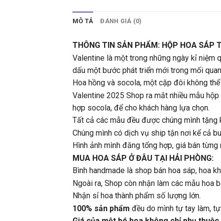
MÔ TẢ
ĐÁNH GIÁ (0)
THÔNG TIN SẢN PHẨM: HỘP HOA SÁP T
Valentine là một trong những ngày kỉ niệm 
dấu một bước phát triển mới trong mối quan
Hoa hồng và socola, một cặp đôi không thể 
Valentine 2025 Shop ra mắt nhiều mẫu hộp h
hợp socola, để cho khách hàng lựa chọn.
Tất cả các mẫu đều được chúng mình tặng k
Chúng mình có dịch vụ ship tận nơi kể cả buổ
Hình ảnh mình đăng tổng hợp, giá bán từng 
MUA HOA SÁP Ở ĐÂU TẠI HẢI PHÒNG:
Bình handmade là shop bán hoa sáp, hoa k
Ngoài ra, Shop còn nhận làm các mẫu hoa bá
Nhận sỉ hoa thành phẩm số lượng lớn.
100% sản phẩm
đều do mình tự tay làm, t
Giá của một bó hoa không chỉ phụ thuộc