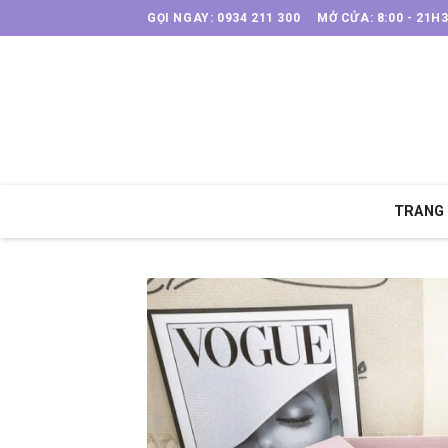
Skip
GỌI NGAY: 0934 211 300
MỞ CỬA: 8:00 - 21H
to
content
TRANG