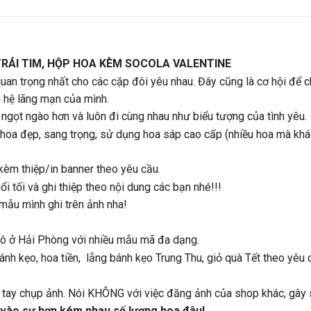
RÁI TIM, HỘP HOA KÈM SOCOLA VALENTINE
quan trọng nhất cho các cặp đôi yêu nhau. Đây cũng là cơ hội để 
 hệ lãng mạn của mình.
ngọt ngào hơn và luôn đi cùng nhau như biểu tượng của tình yêu.
oa đẹp, sang trọng, sử dụng hoa sáp cao cấp (nhiều hoa mà khách
èm thiệp/in banner theo yêu cầu.
i tối và ghi thiệp theo nội dung các bạn nhé!!!
mẫu mình ghi trên ảnh nha!
hô ở Hải Phòng với nhiều mẫu mã đa dạng.
nh kẹo, hoa tiền, lẵng bánh kẹo Trung Thu, giỏ quà Tết theo yêu 
ự tay chụp ảnh. Nói KHÔNG với việc đăng ảnh của shop khác, gây 
 vào sự hơn kém nhau số lượng hoa đâu!