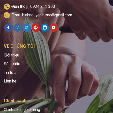
Điện thoại: 0934 211 300
Email: binhnguyen.btmc@gmail.com
VỀ CHÚNG TÔI
Giới thiệu
Sản phẩm
Tin tức
Liên hệ
Chính sách
Chính sách giao hàng