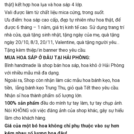
thật) kết hợp hoa lụa và hoa sáp 4 lớp.
Vali được làm từ chất liệu mica cứng, trong suốt.
Ưu điểm: hoa sáp cao cấp, đẹp tự nhiên như hoa thật, để
được 6 tháng – 1 năm, giá trị kinh tế cao. Sử dụng trang trí
nhà cửa, quà tặng sinh nhật, tặng ngày của mẹ, quà tặng
ngày 20/10, 8/3, 20/11, Valentine, quà tặng người yêu…
Tặng kèm thiệp/in banner theo yêu cầu.
MUA HOA SÁP Ở ĐÂU TẠI HẢI PHÒNG:
Bình handmade là shop bán hoa sáp, hoa khô ở Hải Phòng
với nhiều mẫu mã đa dạng.
Ngoài ra, Shop còn nhận làm các mẫu hoa bánh kẹo, hoa
tiền, lẵng bánh kẹo Trung Thu, giỏ quà Tết theo yêu cầu.
Nhận sỉ hoa thành phẩm số lượng lớn.
100% sản phẩm
đều do mình tự tay làm, tự tay chụp ảnh.
Nói KHÔNG với việc đăng ảnh của shop khác, gây sự hiểu
lầm cho khách hàng.
Giá của một bó hoa không chỉ phụ thuộc vào sự hơn
kém nhau số lượng hoa đâu!