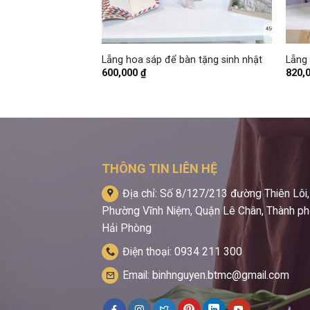
+
+
n cao cấp – Giỏ
Lẵng hoa sáp để bàn tặng sinh nhật
Lẵng
600,000
₫
820,
THÔNG TIN LIÊN HỆ
Địa chỉ: Số 8/127/213 đường Thiên Lôi,
Phường Vĩnh Niệm, Quận Lê Chân, Thành p
Hải Phòng
Điện thoại: 0934 211 300
Email: binhnguyen.btmc@gmail.com