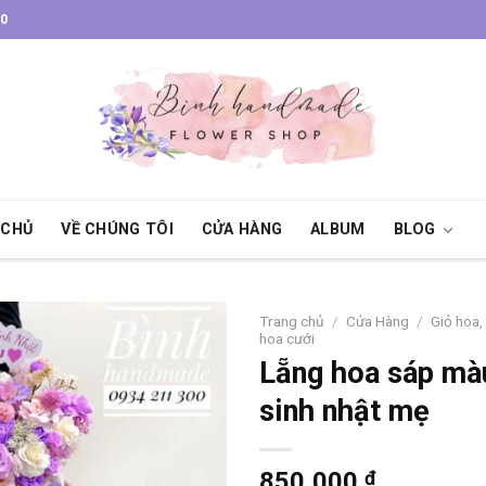
30
 CHỦ
VỀ CHÚNG TÔI
CỬA HÀNG
ALBUM
BLOG
Trang chủ
/
Cửa Hàng
/
Giỏ hoa,
hoa cưới
Lẵng hoa sáp mà
sinh nhật mẹ
850,000
₫