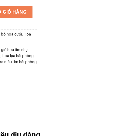
nh nhật mẹ số lượng
 GIỎ HÀNG
, bó hoa cưới
,
Hoa
,
giỏ hoa tím nhẹ
ẹ
,
hoa lụa hải phòng
,
oa màu tím hải phòng
êu dịu dàng