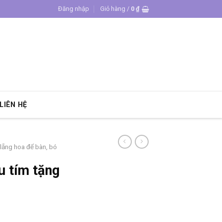
Đăng nhập
Giỏ hàng /
0
₫
LIÊN HỆ
 lẵng hoa để bàn, bó
u tím tặng