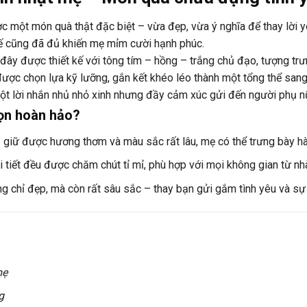
c một món quà thật đặc biệt – vừa đẹp, vừa ý nghĩa để thay lời y
 tế cũng đã đủ khiến mẹ mỉm cười hạnh phúc.
ây được thiết kế với tông tím – hồng – trắng chủ đạo, tượng trư
ược chọn lựa kỹ lưỡng, gắn kết khéo léo thành một tổng thể san
t lời nhắn nhủ nhỏ xinh nhưng đầy cảm xúc gửi đến người phụ nữ 
họn hoàn hảo?
 giữ được hương thơm và màu sắc rất lâu, mẹ có thể trưng bày h
i tiết đều được chăm chút tỉ mỉ, phù hợp với mọi không gian từ n
ng chỉ đẹp, mà còn rất sâu sắc – thay bạn gửi gắm tình yêu và sự
mẹ
g