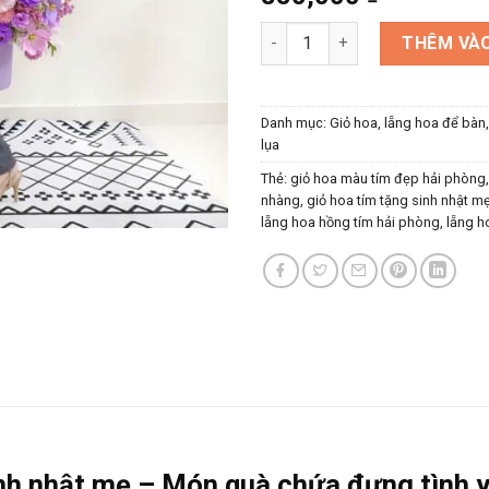
Lẵng hoa sáp màu tím tặng si
THÊM VÀO
Danh mục:
Giỏ hoa, lẵng hoa để bàn
lụa
Thẻ:
giỏ hoa màu tím đẹp hải phòng
nhàng
,
giỏ hoa tím tặng sinh nhật m
lẵng hoa hồng tím hải phòng
,
lẵng h
nh nhật mẹ – Món quà chứa đựng tình y