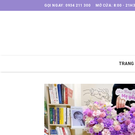
Skip
GỌI NGAY: 0934 211 300
MỞ CỬA: 8:00 - 21H
to
content
TRANG