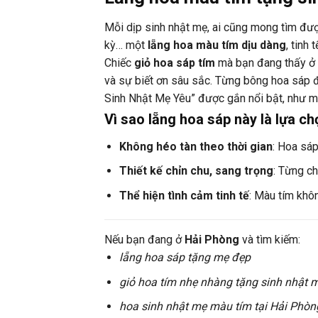
Mỗi dịp sinh nhật mẹ, ai cũng mong tìm đượ
kỳ… một
lẵng hoa màu tím dịu dàng
, tinh
Chiếc
giỏ hoa sáp tím
mà bạn đang thấy ở đ
và sự biết ơn sâu sắc. Từng bông hoa sáp đ
Sinh Nhật Mẹ Yêu” được gắn nổi bật, như mộ
Vì sao lẵng hoa sáp này là lựa c
Không héo tàn theo thời gian
: Hoa sáp
Thiết kế chỉn chu, sang trọng
: Từng ch
Thể hiện tình cảm tinh tế
: Màu tím khô
Nếu bạn đang ở
Hải Phòng
và tìm kiếm:
lẵng hoa sáp tặng mẹ đẹp
giỏ hoa tím nhẹ nhàng tặng sinh nhật 
hoa sinh nhật mẹ màu tím tại Hải Phòn