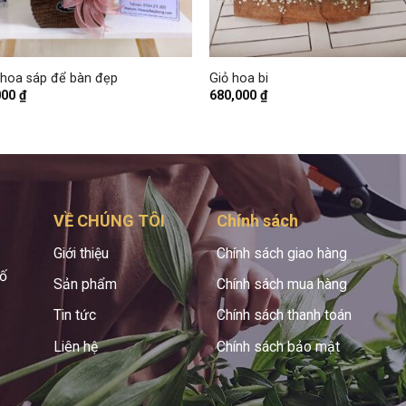
+
 hoa sáp để bàn đẹp
Giỏ hoa bi
000
₫
680,000
₫
VỀ CHÚNG TÔI
Chính sách
Giới thiệu
Chính sách giao hàng
hố
Sản phẩm
Chính sách mua hàng
Tin tức
Chính sách thanh toán
Liên hệ
Chính sách bảo mật