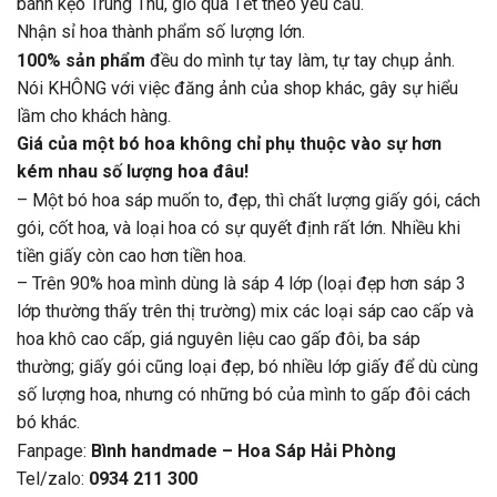
bánh kẹo Trung Thu, giỏ quà Tết theo yêu cầu.
Nhận sỉ hoa thành phẩm số lượng lớn.
100% sản phẩm
đều do mình tự tay làm, tự tay chụp ảnh.
Nói KHÔNG với việc đăng ảnh của shop khác, gây sự hiểu
lầm cho khách hàng.
Giá của một bó hoa không chỉ phụ thuộc vào sự hơn
kém nhau số lượng hoa đâu!
– Một bó hoa sáp muốn to, đẹp, thì chất lượng giấy gói, cách
gói, cốt hoa, và loại hoa có sự quyết định rất lớn. Nhiều khi
tiền giấy còn cao hơn tiền hoa.
– Trên 90% hoa mình dùng là sáp 4 lớp (loại đẹp hơn sáp 3
lớp thường thấy trên thị trường) mix các loại sáp cao cấp và
hoa khô cao cấp, giá nguyên liệu cao gấp đôi, ba sáp
thường; giấy gói cũng loại đẹp, bó nhiều lớp giấy để dù cùng
số lượng hoa, nhưng có những bó của mình to gấp đôi cách
bó khác.
Fanpage:
Bình handmade – Hoa Sáp Hải Phòng
Tel/zalo:
0934 211 300