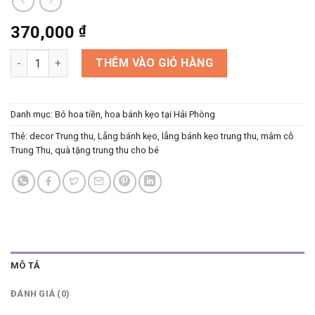
370,000
₫
Lẵng kẹo Trung Thu màu đỏ có hình đầu lân số lượng
THÊM VÀO GIỎ HÀNG
Danh mục:
Bó hoa tiền, hoa bánh kẹo tại Hải Phòng
Thẻ:
decor Trung thu
,
Lẵng bánh kẹo
,
lẵng bánh kẹo trung thu
,
mâm cỗ
Trung Thu
,
quà tặng trung thu cho bé
MÔ TẢ
ĐÁNH GIÁ (0)