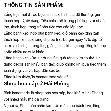
THÔNG TIN SẢN PHẨM:
Lẵng kẹo mút được bọc hình hoa, hình thú dễ thương, giá
thành hợp lý, dễ dàng điều chỉnh số lượng phù hợp với sĩ số
lớp, thích hợp trang trí bàn tiệc cho các lớp học.
Lẵng bánh kẹo, hộp quà bánh kẹo, giỏ bánh kẹo xinh xắn
thích hợp làm quà tặng cho bé trai, bé gái ngày 1/6, dịp tổ
chức sinh nhật, trung thu, giáng sinh, khai giảng, tổng kết lớp
hoặc nhiều ngày lễ khác.
Lẵng bánh kẹo vừa sử dụng làm quà tặng, vừa có thể sử
dụng decor sân khấu, bàn tiệc, giúp không khí bữa tiệc thêm
sinh động, vui vẻ, hấp dẫn các bé.
Tặng kèm thiệp/in banner theo yêu cầu.
Shop hoa sáp ở Hải Phòng:
Bình handmade là shop bán hoa sáp, hoa khô ở Hải Phòng
với nhiều mẫu mã đa dạng.
Ngoài ra, Shop còn nhận làm các mẫu hoa bánh kẹo, lẵng