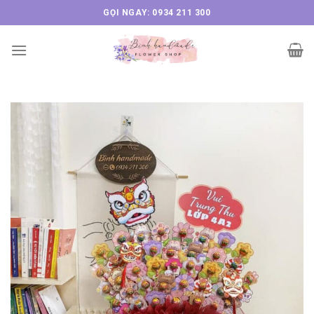
Skip
GỌI NGAY: 0934 211 300
to
content