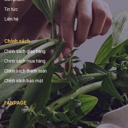
Tin tức
Liên hệ
Chính sách
Chính sách giao hàng
Chính sách mua hàng
Chính sách thanh toán
Chính sách bảo mật
FANPAGE