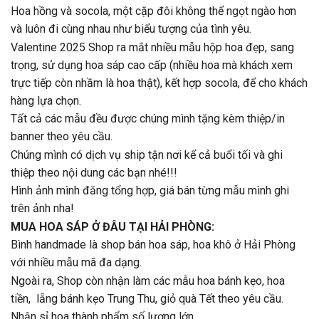
Hoa hồng và socola, một cặp đôi không thể ngọt ngào hơn
và luôn đi cùng nhau như biểu tượng của tình yêu.
Valentine 2025 Shop ra mắt nhiều mẫu hộp hoa đẹp, sang
trọng, sử dụng hoa sáp cao cấp (nhiều hoa mà khách xem
trực tiếp còn nhầm là hoa thật), kết hợp socola, để cho khách
hàng lựa chọn.
Tất cả các mẫu đều được chúng mình tặng kèm thiệp/in
banner theo yêu cầu.
Chúng mình có dịch vụ ship tận nơi kể cả buổi tối và ghi
thiệp theo nội dung các bạn nhé!!!
Hình ảnh mình đăng tổng hợp, giá bán từng mẫu mình ghi
trên ảnh nha!
MUA HOA SÁP Ở ĐÂU TẠI HẢI PHÒNG:
Bình handmade là shop bán hoa sáp, hoa khô ở Hải Phòng
với nhiều mẫu mã đa dạng.
Ngoài ra, Shop còn nhận làm các mẫu hoa bánh kẹo, hoa
tiền, lẵng bánh kẹo Trung Thu, giỏ quà Tết theo yêu cầu.
Nhận sỉ hoa thành phẩm số lượng lớn.