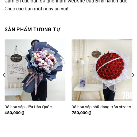
Cảm ơn các bạn đã ghé thăm website của Bình handmade.
Chúc các bạn một ngày an vui!
SẢN PHẨM TƯƠNG TỰ
Bó hoa sáp kiểu Hàn Quốc
Bó hoa sáp nhũ dáng tròn size to
480,000
₫
780,000
₫