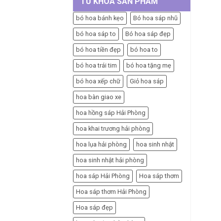
TỪ KHÓA SẢN PHẨM
bó hoa bánh kẹo
Bó hoa sáp nhũ
bó hoa sáp to
Bó hoa sáp đẹp
bó hoa tiền đẹp
bó hoa to
bó hoa trái tim
bó hoa tặng mẹ
bó hoa xếp chữ
Giỏ hoa sáp
hoa bàn giao xe
hoa hồng sáp Hải Phòng
hoa khai trương hải phòng
hoa lụa hải phòng
hoa sinh nhật
hoa sinh nhật hải phòng
hoa sáp Hải Phòng
Hoa sáp thơm
Hoa sáp thơm Hải Phòng
Hoa sáp đẹp