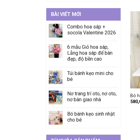
BÀI VIẾT MỚI
Combo hoa sáp +
socola Valentine 2026
6 mẫu Giỏ hoa sáp,
Lẵng hoa sáp để bàn
đẹp, độ bền cao
Túi bánh kẹo mini cho
bé
+
Nơ trang trí oto, nơ oto,
Bó h
nơ bàn giao nhà
580
Bó bánh kẹo sinh nhật
cho bé