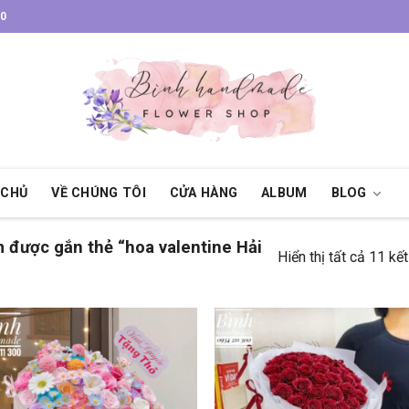
30
 CHỦ
VỀ CHÚNG TÔI
CỬA HÀNG
ALBUM
BLOG
được gắn thẻ “hoa valentine Hải
Hiển thị tất cả 11 kế