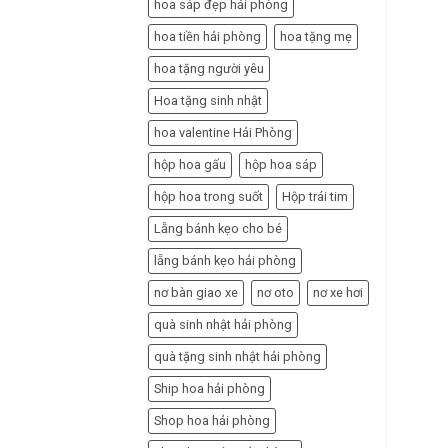
hoa sáp đẹp hải phòng
hoa tiền hải phòng
hoa tặng mẹ
hoa tặng người yêu
Hoa tặng sinh nhật
hoa valentine Hải Phòng
hộp hoa gấu
hộp hoa sáp
hộp hoa trong suốt
Hộp trái tim
Lẵng bánh kẹo cho bé
lẵng bánh kẹo hải phòng
nơ bàn giao xe
nơ oto
nơ xe hơi
quà sinh nhật hải phòng
quà tặng sinh nhật hải phòng
Ship hoa hải phòng
Shop hoa hải phòng