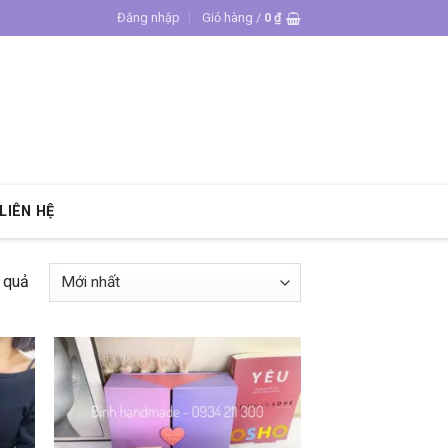
Đăng nhập
Giỏ hàng /
0
₫
LIÊN HỆ
t quả