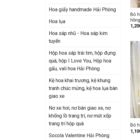
+
Hoa giấy handmade Hải Phòng
Bó h
hồn
Hoa lụa
1,20
Hoa sáp nhũ - Hoa sáp kim
tuyến
Hộp hoa sáp trái tim, hộp đựng
quà, hộp I Love You, Hộp hoa
gấu, vali hoa Hải Phòng
Kệ hoa khai trương, kệ khung
tranh chúc mừng, kệ hoa lụa bàn
giao xe
Nơ xe hơi, nơ bàn giao xe, nơ
+
khổng lồ trang trí, nơ mút xốp
trang trí hộp quà
Bó h
1,10
Socola Valentine Hải Phòng