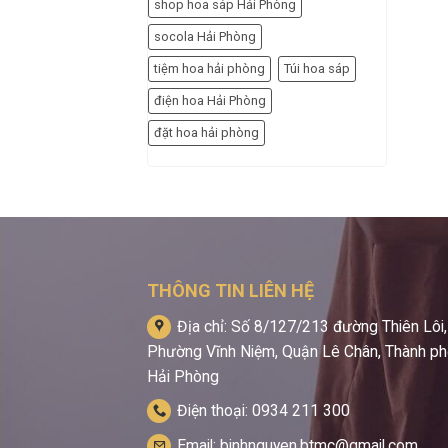
shop hoa sáp Hải Phòng
socola Hải Phòng
tiệm hoa hải phòng
Túi hoa sáp
điện hoa Hải Phòng
đặt hoa hải phòng
THÔNG TIN LIÊN HỆ
Địa chỉ: Số 8/127/213 đường Thiên Lôi,
Phường Vĩnh Niệm, Quận Lê Chân, Thành p
Hải Phòng
Điện thoại: 0934 211 300
Email: binhnguyen.btmc@gmail.com