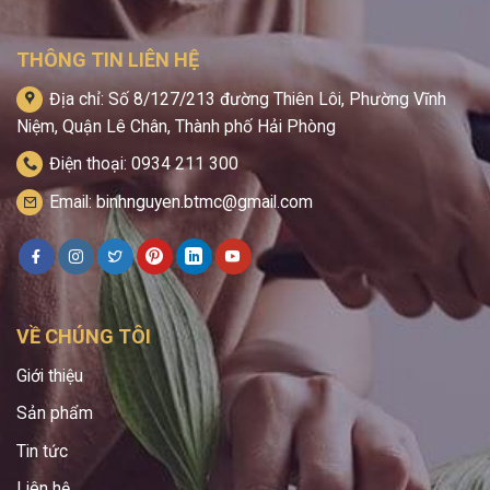
THÔNG TIN LIÊN HỆ
Địa chỉ: Số 8/127/213 đường Thiên Lôi, Phường Vĩnh
Niệm, Quận Lê Chân, Thành phố Hải Phòng
Điện thoại: 0934 211 300
Email: binhnguyen.btmc@gmail.com
VỀ CHÚNG TÔI
Giới thiệu
Sản phẩm
Tin tức
Liên hệ