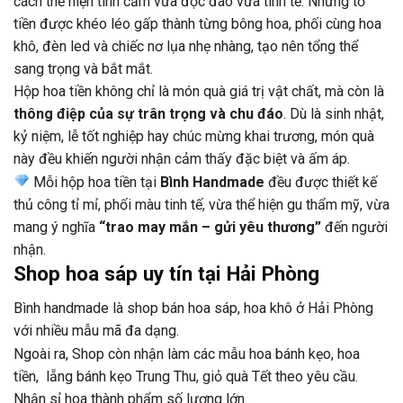
cách thể hiện tình cảm vừa độc đáo vừa tinh tế. Những tờ
tiền được khéo léo gấp thành từng bông hoa, phối cùng hoa
khô, đèn led và chiếc nơ lụa nhẹ nhàng, tạo nên tổng thể
sang trọng và bắt mắt.
Hộp hoa tiền không chỉ là món quà giá trị vật chất, mà còn là
thông điệp của sự trân trọng và chu đáo
. Dù là sinh nhật,
kỷ niệm, lễ tốt nghiệp hay chúc mừng khai trương, món quà
này đều khiến người nhận cảm thấy đặc biệt và ấm áp.
Mỗi hộp hoa tiền tại
Bình Handmade
đều được thiết kế
thủ công tỉ mỉ, phối màu tinh tế, vừa thể hiện gu thẩm mỹ, vừa
mang ý nghĩa
“trao may mắn – gửi yêu thương”
đến người
nhận.
Shop hoa sáp uy tín tại Hải Phòng
Bình handmade là shop bán hoa sáp, hoa khô ở Hải Phòng
với nhiều mẫu mã đa dạng.
Ngoài ra, Shop còn nhận làm các mẫu hoa bánh kẹo, hoa
tiền, lẵng bánh kẹo Trung Thu, giỏ quà Tết theo yêu cầu.
Nhận sỉ hoa thành phẩm số lượng lớn.