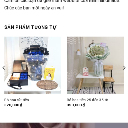
Cảm ơn các bạn đã ghé thăm website của Bình handmade.
Chúc các bạn một ngày an vui!
SẢN PHẨM TƯƠNG TỰ
Bó hoa rút tiền
Bó hoa tiền 25 đến 35 tờ
320,000
₫
350,000
₫