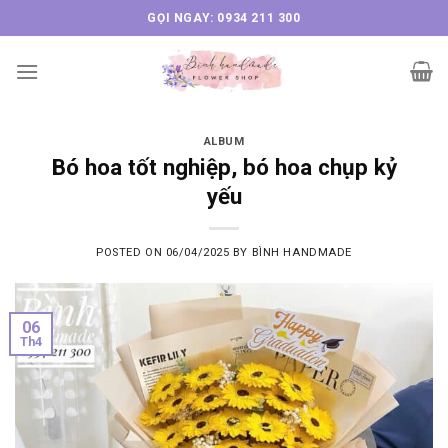
Skip
GỌI NGAY: 0934 211 300
to
content
ALBUM
Bó hoa tốt nghiệp, bó hoa chụp kỷ
yếu
POSTED ON
06/04/2025
BY
BÌNH HANDMADE
06
Th4