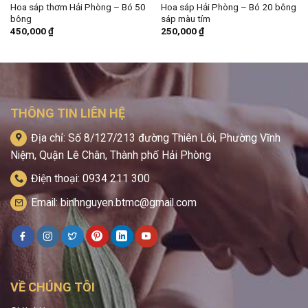
Hoa sáp thơm Hải Phòng – Bó 50
Hoa sáp Hải Phòng – Bó 20 bông
bông
sáp màu tím
450,000
₫
250,000
₫
THÔNG TIN LIÊN HỆ
Địa chỉ: Số 8/127/213 đường Thiên Lôi, Phường Vĩnh
Niệm, Quận Lê Chân, Thành phố Hải Phòng
Điện thoại: 0934 211 300
Email: binhnguyen.btmc@gmail.com
VỀ CHÚNG TÔI