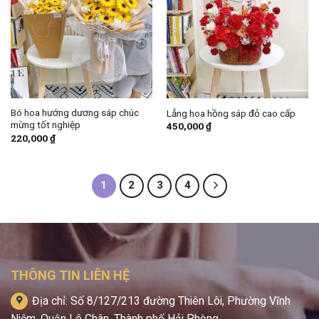
Bó hoa hướng dương sáp chúc
Lẵng hoa hồng sáp đỏ cao cấp
mừng tốt nghiệp
450,000
₫
220,000
₫
1
2
3
4
THÔNG TIN LIÊN HỆ
Địa chỉ: Số 8/127/213 đường Thiên Lôi, Phường Vĩnh
Niệm, Quận Lê Chân, Thành phố Hải Phòng