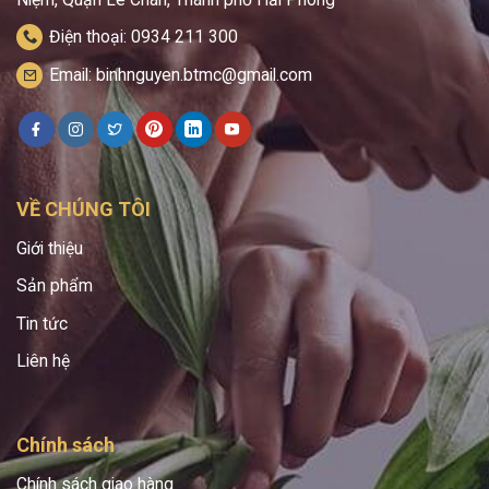
Điện thoại: 0934 211 300
Email: binhnguyen.btmc@gmail.com
VỀ CHÚNG TÔI
Giới thiệu
Sản phẩm
Tin tức
Liên hệ
Chính sách
Chính sách giao hàng