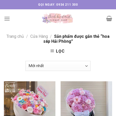
Skip
GỌI NGAY: 0934 211 300
to
content
Trang chủ
/
Cửa Hàng
/
Sản phẩm được gắn thẻ “hoa
sáp Hải Phòng”
LỌC