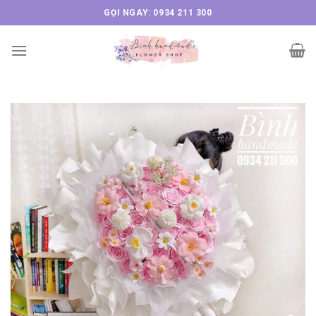
Skip
GỌI NGAY: 0934 211 300
to
content