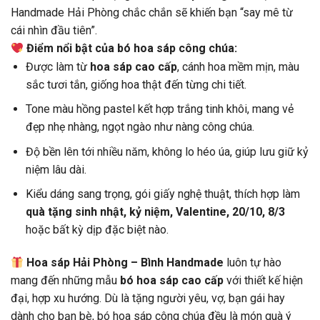
Handmade Hải Phòng chắc chắn sẽ khiến bạn “say mê từ
cái nhìn đầu tiên”.
Điểm nổi bật của bó hoa sáp công chúa:
Được làm từ
hoa sáp cao cấp
, cánh hoa mềm mịn, màu
sắc tươi tắn, giống hoa thật đến từng chi tiết.
Tone màu hồng pastel kết hợp trắng tinh khôi, mang vẻ
đẹp nhẹ nhàng, ngọt ngào như nàng công chúa.
Độ bền lên tới nhiều năm, không lo héo úa, giúp lưu giữ kỷ
niệm lâu dài.
Kiểu dáng sang trọng, gói giấy nghệ thuật, thích hợp làm
quà tặng sinh nhật, kỷ niệm, Valentine, 20/10, 8/3
hoặc bất kỳ dịp đặc biệt nào.
Hoa sáp Hải Phòng – Bình Handmade
luôn tự hào
mang đến những mẫu
bó hoa sáp cao cấp
với thiết kế hiện
đại, hợp xu hướng. Dù là tặng người yêu, vợ, bạn gái hay
dành cho bạn bè, bó hoa sáp công chúa đều là món quà ý