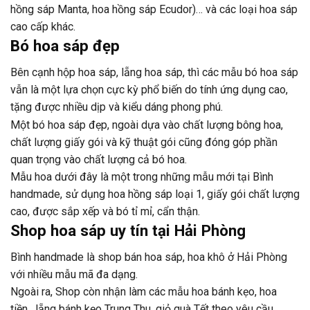
hồng sáp Manta, hoa hồng sáp Ecudor)… và các loại hoa sáp
cao cấp khác.
Bó hoa sáp đẹp
Bên cạnh hộp hoa sáp, lẵng hoa sáp, thì các mẫu bó hoa sáp
vẫn là một lựa chọn cực kỳ phổ biến do tính ứng dụng cao,
tặng được nhiều dịp và kiểu dáng phong phú.
Một bó hoa sáp đẹp, ngoài dựa vào chất lượng bông hoa,
chất lượng giấy gói và kỹ thuật gói cũng đóng góp phần
quan trọng vào chất lượng cả bó hoa.
Mẫu hoa dưới đây là một trong những mẫu mới tại Bình
handmade, sử dụng hoa hồng sáp loại 1, giấy gói chất lượng
cao, được sắp xếp và bó tỉ mỉ, cẩn thận.
Shop hoa sáp uy tín tại Hải Phòng
Bình handmade là shop bán hoa sáp, hoa khô ở Hải Phòng
với nhiều mẫu mã đa dạng.
Ngoài ra, Shop còn nhận làm các mẫu hoa bánh kẹo, hoa
tiền, lẵng bánh kẹo Trung Thu, giỏ quà Tết theo yêu cầu.