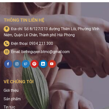
THÔNG TIN LIÊN HỆ
Địa chỉ: Số 8/127/213 đường Thiên Lôi, Phường Vĩnh
Niệm, Quận Lê Chân, Thành phố Hải Phòng
Điện thoại: 0934 211 300
Email: binhnguyen.btmc@gmail.com
VỀ CHÚNG TÔI
Giới thiệu
Sản phẩm
Tin tức