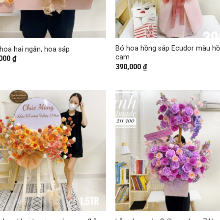
+
Bó hoa hồng sáp Ecudor màu h
hoa hai ngăn, hoa sáp
cam
,000
₫
390,000
₫
+