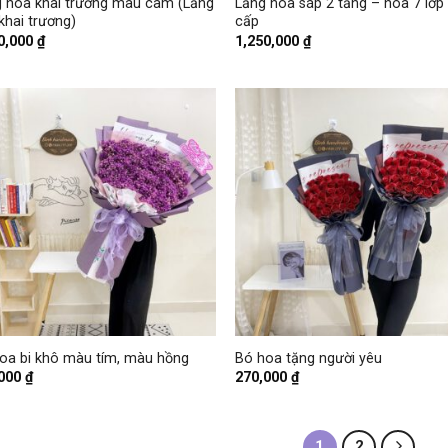
 hoa khai trương màu cam (Lẵng
Lẵng hoa sáp 2 tầng – hoa 7 lớp
khai trương)
cấp
0,000
₫
1,250,000
₫
+
oa bi khô màu tím, màu hồng
Bó hoa tặng người yêu
,000
₫
270,000
₫
1
2