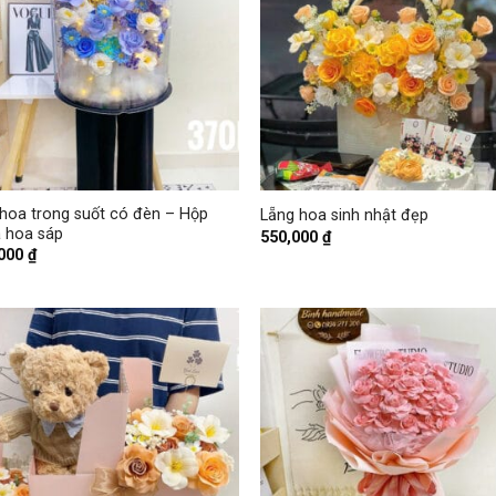
+
hoa trong suốt có đèn – Hộp
Lẵng hoa sinh nhật đẹp
 hoa sáp
550,000
₫
,000
₫