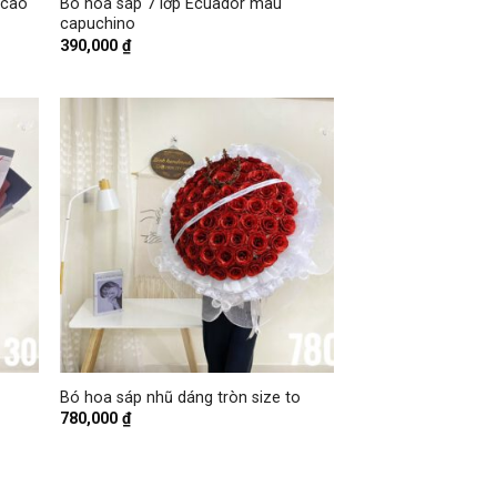
 cao
Bó hoa sáp 7 lớp Ecuador màu
capuchino
390,000
₫
+
Bó hoa sáp nhũ dáng tròn size to
780,000
₫