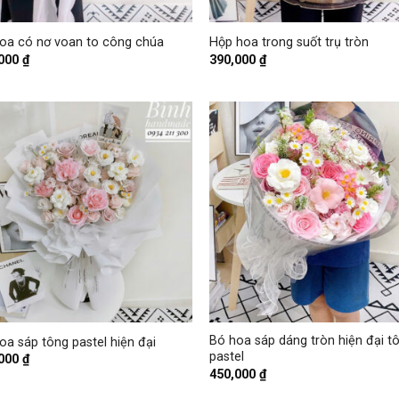
+
oa có nơ voan to công chúa
Hộp hoa trong suốt trụ tròn
,000
₫
390,000
₫
+
Bó hoa sáp dáng tròn hiện đại t
oa sáp tông pastel hiện đại
pastel
,000
₫
450,000
₫