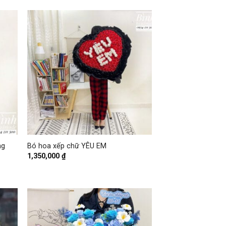
+
ng
Bó hoa xếp chữ YÊU EM
1,350,000
₫