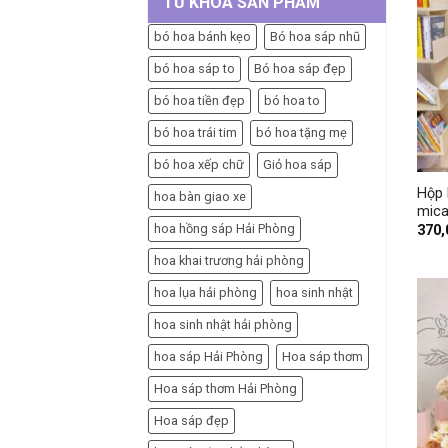
TỪ KHÓA SẢN PHẨM
bó hoa bánh kẹo
Bó hoa sáp nhũ
bó hoa sáp to
Bó hoa sáp đẹp
bó hoa tiền đẹp
bó hoa to
bó hoa trái tim
bó hoa tặng mẹ
+
bó hoa xếp chữ
Giỏ hoa sáp
Hộp 
hoa bàn giao xe
mica
hoa hồng sáp Hải Phòng
370
hoa khai trương hải phòng
hoa lụa hải phòng
hoa sinh nhật
hoa sinh nhật hải phòng
hoa sáp Hải Phòng
Hoa sáp thơm
Hoa sáp thơm Hải Phòng
Hoa sáp đẹp