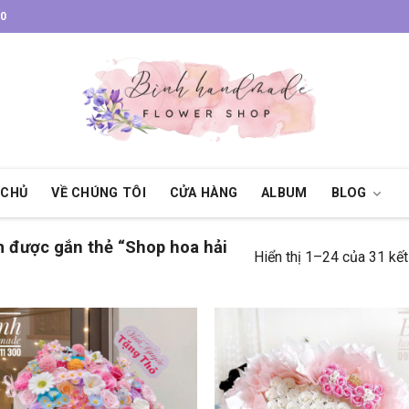
30
 CHỦ
VỀ CHÚNG TÔI
CỬA HÀNG
ALBUM
BLOG
 được gắn thẻ “Shop hoa hải
Hiển thị 1–24 của 31 kế