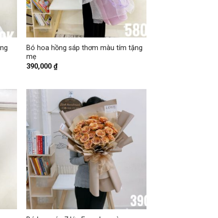
+
ồng
Bó hoa hồng sáp thơm màu tím tặng
mẹ
390,000
₫
+