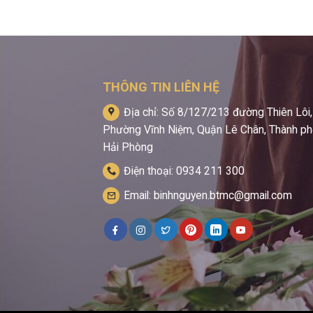
THÔNG TIN LIÊN HỆ
Địa chỉ: Số 8/127/213 đường Thiên Lôi,
Phường Vĩnh Niệm, Quận Lê Chân, Thành p
Hải Phòng
Điện thoại: 0934 211 300
Email: binhnguyen.btmc@gmail.com