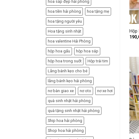
hoa sáp đẹp hải phòng
hoa tiền hải phòng
hoa tặng mẹ
+
hoa tặng người yêu
Hộp 
Hoa tặng sinh nhật
190
hoa valentine Hải Phòng
hộp hoa gấu
hộp hoa sáp
hộp hoa trong suốt
Hộp trái tim
Lẵng bánh kẹo cho bé
lẵng bánh kẹo hải phòng
nơ bàn giao xe
nơ oto
nơ xe hơi
quà sinh nhật hải phòng
quà tặng sinh nhật hải phòng
Ship hoa hải phòng
+
Shop hoa hải phòng