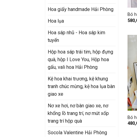
+
Hoa giấy handmade Hải Phòng
Bó h
580
Hoa lụa
Hoa sáp nhũ - Hoa sáp kim
tuyến
Hộp hoa sáp trái tim, hộp đựng
quà, hộp I Love You, Hộp hoa
gấu, vali hoa Hải Phòng
Kệ hoa khai trương, kệ khung
tranh chúc mừng, kệ hoa lụa bàn
giao xe
Nơ xe hơi, nơ bàn giao xe, nơ
+
khổng lồ trang trí, nơ mút xốp
Bó h
trang trí hộp quà
480
Socola Valentine Hải Phòng