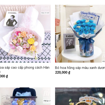
+
oa sáp cao cấp phong cách Hàn
Bó hoa hồng sáp màu xanh dươ
c
220,000
₫
,000
₫