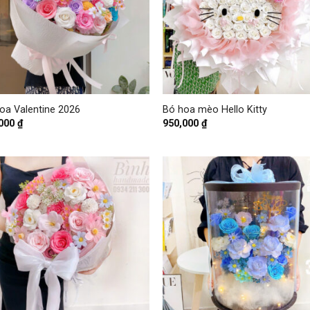
+
oa Valentine 2026
Bó hoa mèo Hello Kitty
,000
₫
950,000
₫