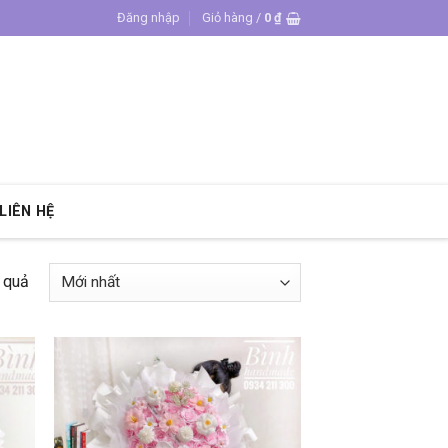
Đăng nhập
Giỏ hàng /
0
₫
LIÊN HỆ
t quả