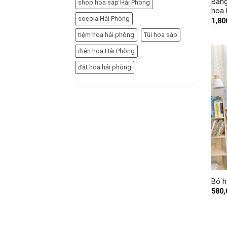
Bảng
shop hoa sáp Hải Phòng
hoa 
socola Hải Phòng
1,80
tiệm hoa hải phòng
Túi hoa sáp
điện hoa Hải Phòng
đặt hoa hải phòng
+
Bó h
580