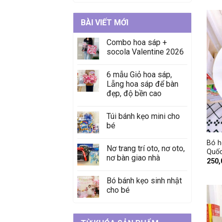
BÀI VIẾT MỚI
Combo hoa sáp +
socola Valentine 2026
6 mẫu Giỏ hoa sáp,
Lẵng hoa sáp để bàn
đẹp, độ bền cao
Túi bánh kẹo mini cho
+
bé
Bó h
Nơ trang trí oto, nơ oto,
Quố
nơ bàn giao nhà
250
Bó bánh kẹo sinh nhật
cho bé