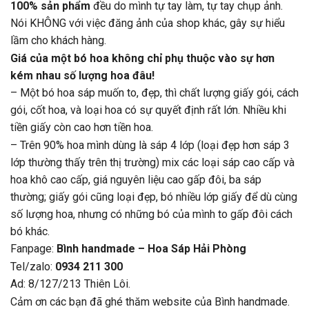
100% sản phẩm
đều do mình tự tay làm, tự tay chụp ảnh.
Nói KHÔNG với việc đăng ảnh của shop khác, gây sự hiểu
lầm cho khách hàng.
Giá của một bó hoa không chỉ phụ thuộc vào sự hơn
kém nhau số lượng hoa đâu!
– Một bó hoa sáp muốn to, đẹp, thì chất lượng giấy gói, cách
gói, cốt hoa, và loại hoa có sự quyết định rất lớn. Nhiều khi
tiền giấy còn cao hơn tiền hoa.
– Trên 90% hoa mình dùng là sáp 4 lớp (loại đẹp hơn sáp 3
lớp thường thấy trên thị trường) mix các loại sáp cao cấp và
hoa khô cao cấp, giá nguyên liệu cao gấp đôi, ba sáp
thường; giấy gói cũng loại đẹp, bó nhiều lớp giấy để dù cùng
số lượng hoa, nhưng có những bó của mình to gấp đôi cách
bó khác.
Fanpage:
Bình handmade – Hoa Sáp Hải Phòng
Tel/zalo:
0934 211 300
Ad: 8/127/213 Thiên Lôi.
Cảm ơn các bạn đã ghé thăm website của Bình handmade.