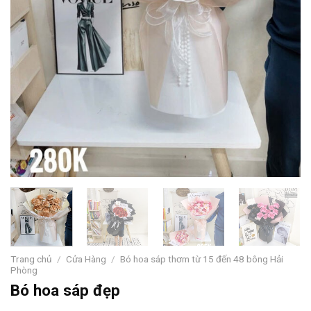
Trang chủ
/
Cửa Hàng
/
Bó hoa sáp thơm từ 15 đến 48 bông Hải
Phòng
Bó hoa sáp đẹp