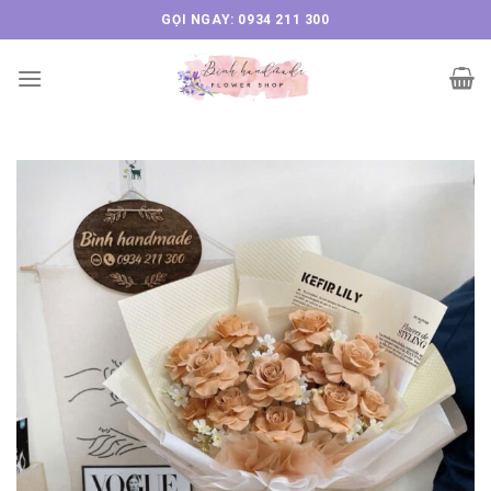
Skip
GỌI NGAY: 0934 211 300
to
content