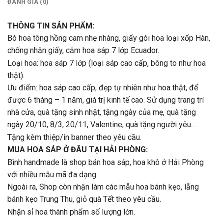
ĐÁNH GIÁ (0)
THÔNG TIN SẢN PHẨM:
Bó hoa tông hồng cam nhẹ nhàng, giấy gói hoa loại xốp Hàn,
chống nhăn giấy, cắm hoa sáp 7 lớp Ecuador.
Loại hoa: hoa sáp 7 lớp (loại sáp cao cấp, bông to như hoa
thật).
Ưu điểm: hoa sáp cao cấp, đẹp tự nhiên như hoa thật, để
được 6 tháng – 1 năm, giá trị kinh tế cao. Sử dụng trang trí
nhà cửa, quà tặng sinh nhật, tặng ngày của mẹ, quà tặng
ngày 20/10, 8/3, 20/11, Valentine, quà tặng người yêu…
Tặng kèm thiệp/in banner theo yêu cầu.
MUA HOA SÁP Ở ĐÂU TẠI HẢI PHÒNG:
Bình handmade là shop bán hoa sáp, hoa khô ở Hải Phòng
với nhiều mẫu mã đa dạng.
Ngoài ra, Shop còn nhận làm các mẫu hoa bánh kẹo, lẵng
bánh kẹo Trung Thu, giỏ quà Tết theo yêu cầu.
Nhận sỉ hoa thành phẩm số lượng lớn.