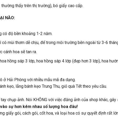
 thường thấy trên thị trường), bó giấy cao cấp.
ẠI NÀO:
.
g có độ bền khoảng 1-2 năm.
 có mùi thơm dễ chịu, để trong môi trường bên ngoài từ 3-6 thán
 cánh hoa sẽ tan ra.
 hoa hồng sáp 3 lớp, hoa hồng sáp 4 lớp (đẹp hơn 3 lớp), hoa hư
hô ở Hải Phòng với nhiều mẫu mã đa dạng.
nh kẹo, lẵng bánh kẹo Trung Thu, giỏ quà Tết theo yêu cầu.
ự tay chụp ảnh. Nói KHÔNG với việc đăng ảnh của shop khác, gây 
 vào sự hơn kém nhau số lượng hoa đâu!
g giấy gói, cách gói, cốt hoa, và loại hoa có sự quyết định rất lớn