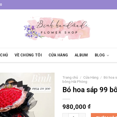
30
 CHỦ
VỀ CHÚNG TÔI
CỬA HÀNG
ALBUM
BLOG
Trang chủ
/
Cửa Hàng
/
Bó hoa 
bông Hải Phòng
Bó hoa sáp 99 b
980,000
₫
Bó hoa sáp 99 bông số lượng