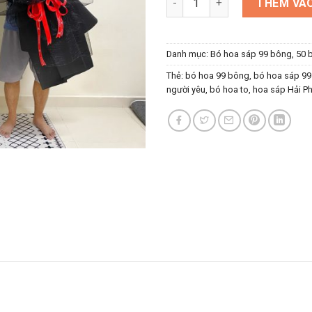
THÊM VÀO
Danh mục:
Bó hoa sáp 99 bông, 50 
Thẻ:
bó hoa 99 bông
,
bó hoa sáp 9
người yêu
,
bó hoa to
,
hoa sáp Hải P