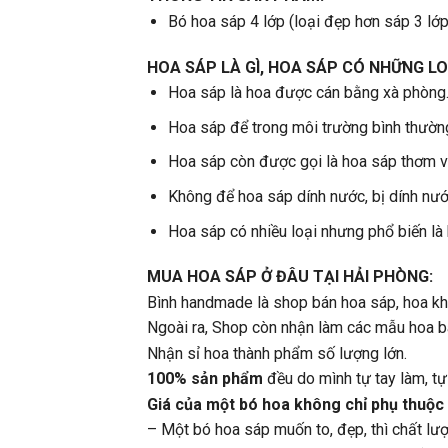
Bó hoa sáp 4 lớp (loại đẹp hơn sáp 3 lớp
HOA SÁP LÀ GÌ, HOA SÁP CÓ NHỮNG LO
Hoa sáp là hoa được cán bằng xà phòng
Hoa sáp để trong môi trường bình thườn
Hoa sáp còn được gọi là hoa sáp thơm vì
Không để hoa sáp dính nước, bị dính nước
Hoa sáp có nhiều loại nhưng phổ biến là
MUA HOA SÁP Ở ĐÂU TẠI HẢI PHÒNG:
Bình handmade là shop bán hoa sáp, hoa k
Ngoài ra, Shop còn nhận làm các mẫu hoa bá
Nhận sỉ hoa thành phẩm số lượng lớn.
100% sản phẩm
đều do mình tự tay làm, t
Giá của một bó hoa không chỉ phụ thuộc
– Một bó hoa sáp muốn to, đẹp, thì chất lượn