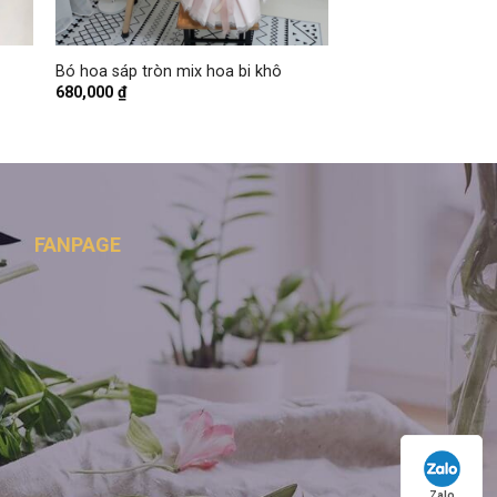
+
Bó hoa sáp tròn mix hoa bi khô
680,000
₫
FANPAGE
Zalo