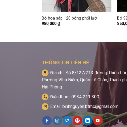
+
+
nhật đẹp – Bó tròn,
Bó hoa sáp 120 bông phối lưới
Bó 99
980,000
₫
850,
THÔNG TIN LIÊN HỆ
Địa chỉ: Số 8/127/213 đường Thiên Lôi,
Phường Vĩnh Niệm, Quận Lê Chân, Thành p
Hải Phòng
Điện thoại: 0934 211 300
Email: binhnguyen.btmc@gmail.com