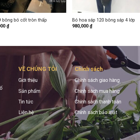
+
 bông bó cốt tròn thấp
Bó hoa sáp 120 bông sáp 4 lớp
000
₫
980,000
₫
VỀ CHÚNG TÔI
Chính sách
Giới thiệu
Chính sách giao hàng
hố
Sản phẩm
Chính sách mua hàng
Tin tức
Chính sách thanh toán
Liên hệ
Chính sách bảo mật