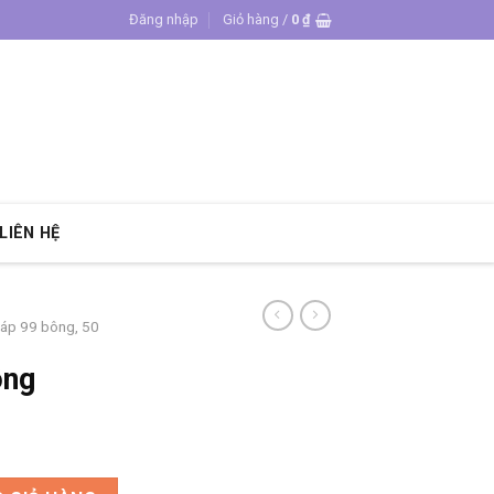
Đăng nhập
Giỏ hàng /
0
₫
LIÊN HỆ
sáp 99 bông, 50
ông