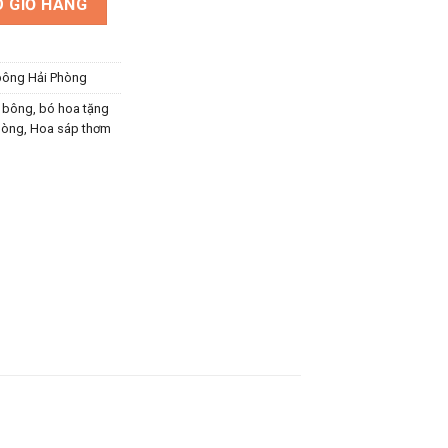
 GIỎ HÀNG
bông Hải Phòng
9 bông
,
bó hoa tặng
hòng
,
Hoa sáp thơm