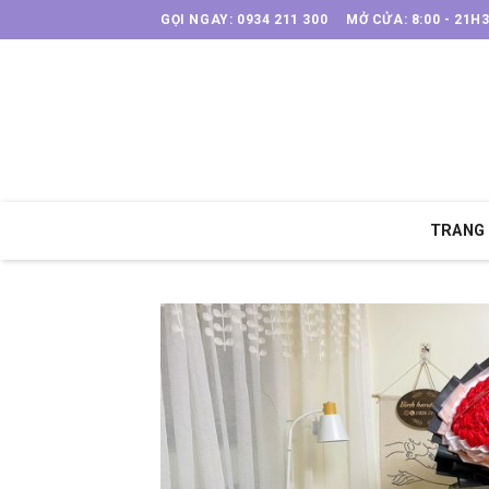
Skip
GỌI NGAY: 0934 211 300
MỞ CỬA: 8:00 - 21H
to
content
TRANG